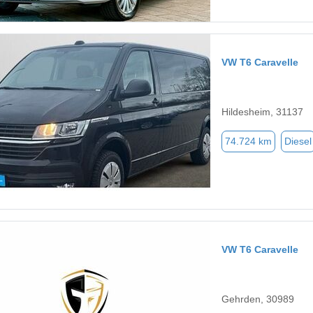
VW T6 Caravelle
Hildesheim, 31137
74.724 km
Diesel
VW T6 Caravelle
Gehrden, 30989