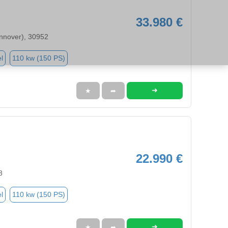
33.980 €
nnover), 30952
l
110 kw (150 PS)
➜
★
➦
22.990 €
3
l
110 kw (150 PS)
➜
★
➦