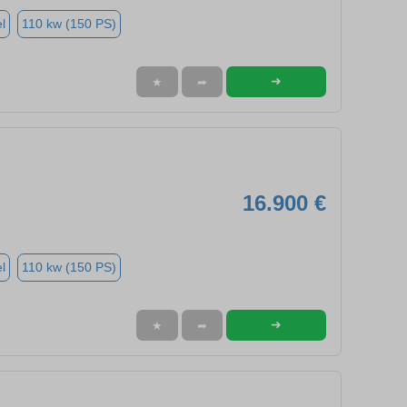
l
110 kw (150 PS)
➜
★
➦
16.900 €
l
110 kw (150 PS)
➜
★
➦