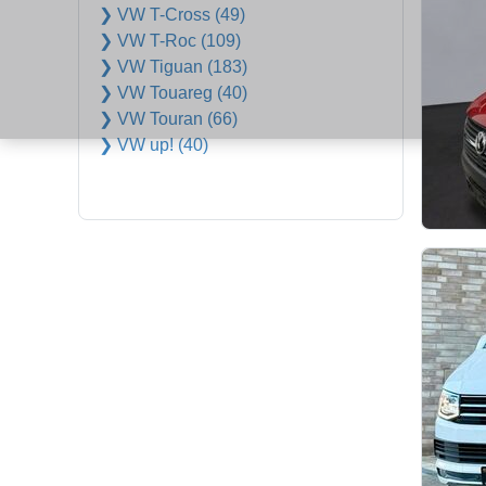
❯ VW T-Cross (49)
❯ VW T-Roc (109)
❯ VW Tiguan (183)
❯ VW Touareg (40)
❯ VW Touran (66)
❯ VW up! (40)