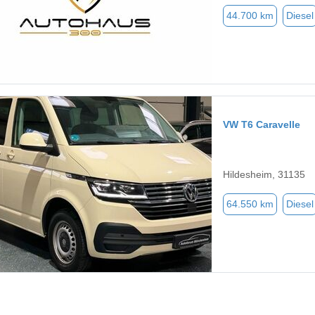
44.700 km
Diesel
VW T6 Caravelle
Hildesheim, 31135
64.550 km
Diesel