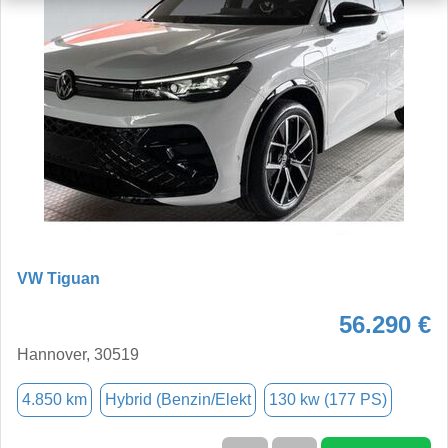
VW Tiguan
56.290 €
Hannover, 30519
4.850 km
Hybrid (Benzin/Elekt
130 kw (177 PS)