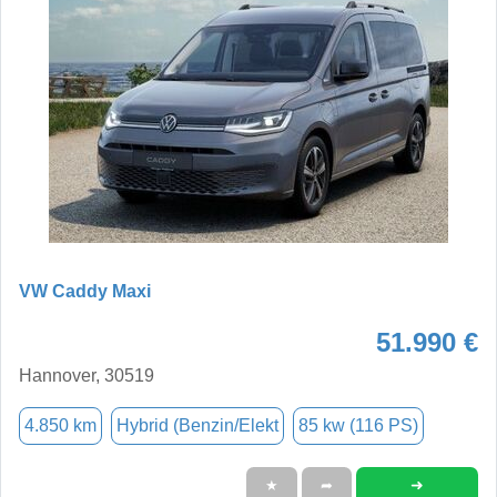
VW Caddy Maxi
51.990 €
Hannover, 30519
4.850 km
Hybrid (Benzin/Elekt
85 kw (116 PS)
➜
★
➦