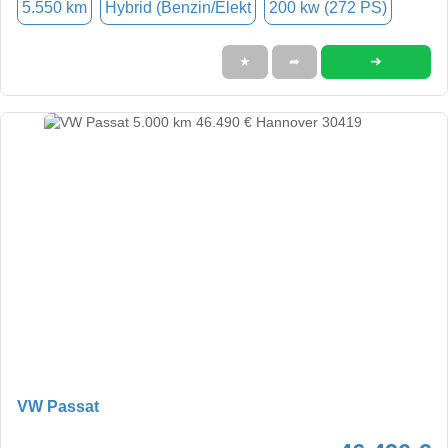
5.550 km
Hybrid (Benzin/Elekt
200 kw (272 PS)
➜
★
➦
VW Passat