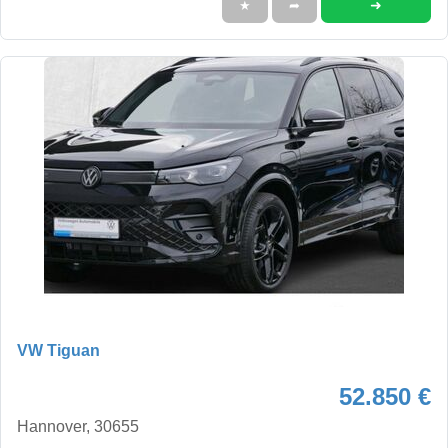
➜
★
➦
VW Tiguan
52.850 €
Hannover, 30655