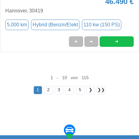
46.490 €
Hannover, 30419
5.000 km
Hybrid (Benzin/Elekt
110 kw (150 PS)
➜
★
➦
1 - 10 von 115
1
2
3
4
5
❯
❯❯