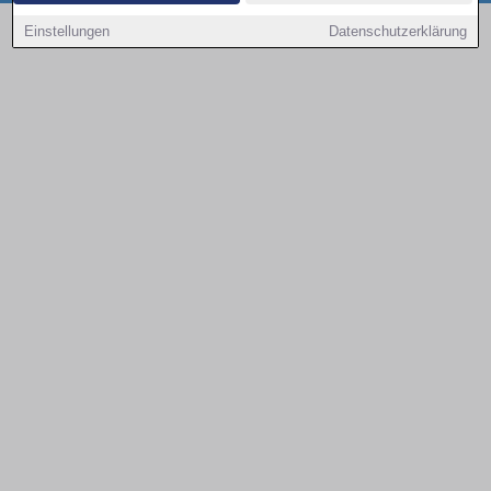
Copyright © 2000 - 2026 | 1A Infosysteme GmbH | Content by: 1a-sites-autos
Einstellungen
Datenschutzerklärung
09.08.2026