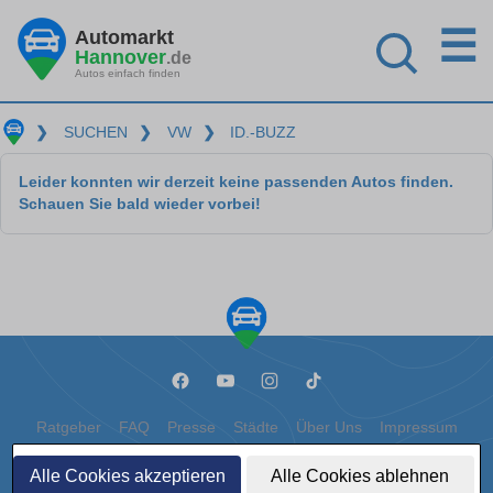
☰
Automarkt
Hannover
.de
Autos einfach finden
❯
SUCHEN
❯
VW
❯
ID.-BUZZ
Leider konnten wir derzeit keine passenden Autos finden.
Schauen Sie bald wieder vorbei!
Ratgeber
FAQ
Presse
Städte
Über Uns
Impressum
Datenschutz
Cookies
Alle Cookies akzeptieren
Alle Cookies ablehnen