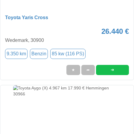
Toyota Yaris Cross
26.440 €
Wedemark, 30900
9.350 km
Benzin
85 kw (116 PS)
➜
★
➦