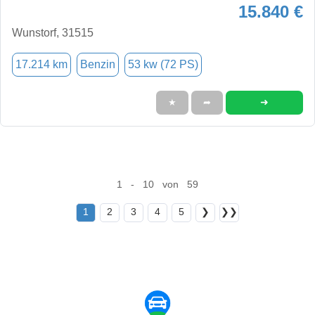
15.840 €
Wunstorf, 31515
17.214 km
Benzin
53 kw (72 PS)
➜
★
➦
1 - 10 von 59
1
2
3
4
5
❯
❯❯