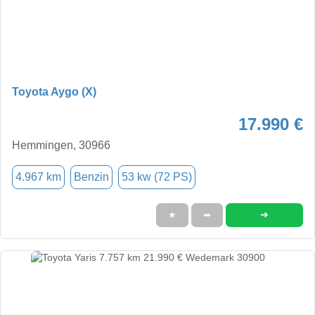
Toyota Aygo (X)
17.990 €
Hemmingen, 30966
4.967 km
Benzin
53 kw (72 PS)
➜
★
➦