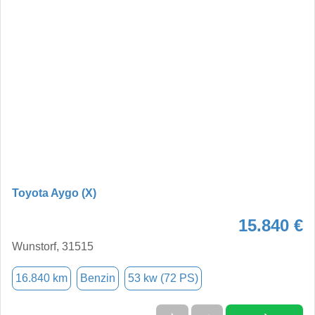
Toyota Aygo (X)
15.840 €
Wunstorf, 31515
16.840 km
Benzin
53 kw (72 PS)