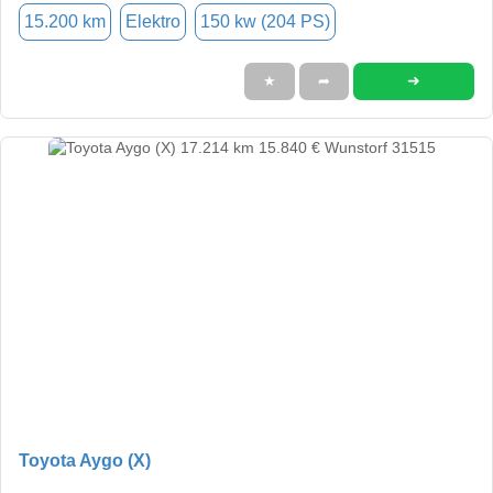
15.200 km
Elektro
150 kw (204 PS)
➜
★
➦
Toyota Aygo (X)