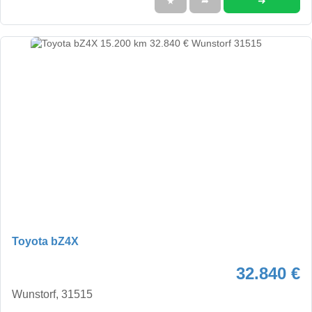
➜
★
➦
Toyota bZ4X
32.840 €
Wunstorf, 31515