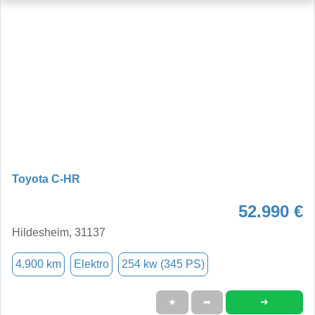
Toyota C-HR
52.990 €
Hildesheim, 31137
4.900 km
Elektro
254 kw (345 PS)
➜
★
➦