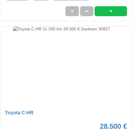
➜
★
➦
Toyota C-HR
28.500 €