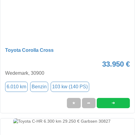
Toyota Corolla Cross
33.950 €
Wedemark, 30900
6.010 km
Benzin
103 kw (140 PS)
➜
★
➦