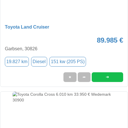
Toyota Land Cruiser
89.985 €
Garbsen, 30826
19.827 km
Diesel
151 kw (205 PS)
➜
★
➦