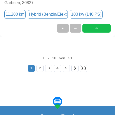
Garbsen, 30827
11.200 km
Hybrid (Benzin/Elekt
103 kw (140 PS)
➜
★
➦
1 - 10 von 51
1
2
3
4
5
❯
❯❯