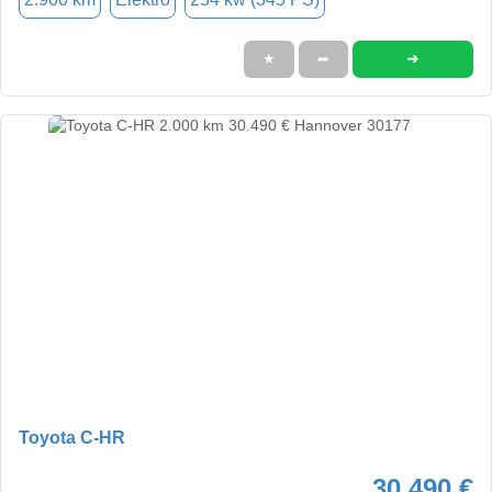
➜
★
➦
Toyota C-HR
30.490 €