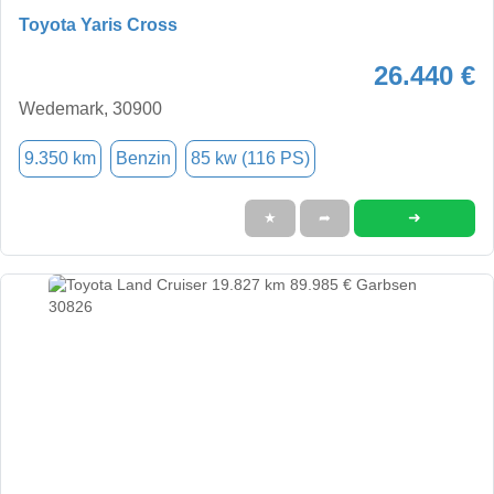
Toyota Yaris Cross
26.440 €
Wedemark, 30900
9.350 km
Benzin
85 kw (116 PS)
➜
★
➦