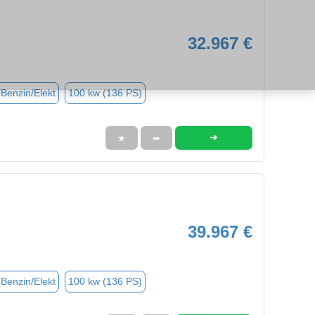
32.967 €
(Benzin/Elekt
100 kw (136 PS)
➜
★
➦
39.967 €
(Benzin/Elekt
100 kw (136 PS)