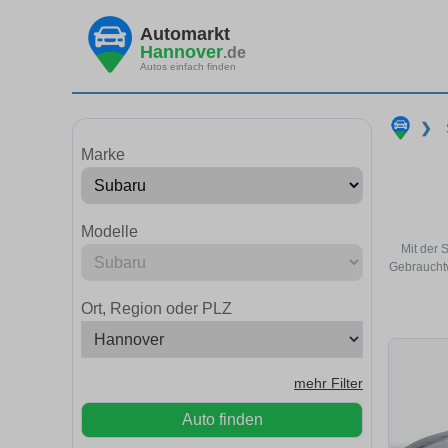
Automarkt
Hannover
.de
Autos einfach finden
❯
Marke
Modelle
Mit der 
Gebrauchtw
Ort, Region oder PLZ
mehr Filter
Auto finden