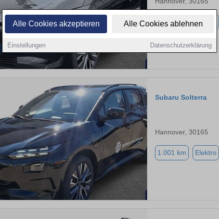
Hannover, 30165
3.890 km
Elektro
Alle Cookies akzeptieren
Alle Cookies ablehnen
Einstellungen
Datenschutzerklärung
Subaru Solterra
Hannover, 30165
1.001 km
Elektro