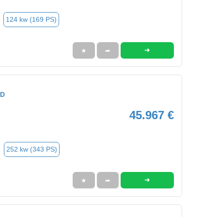
124 kw (169 PS)
➜
★
➦
ED
45.967 €
252 kw (343 PS)
➜
★
➦