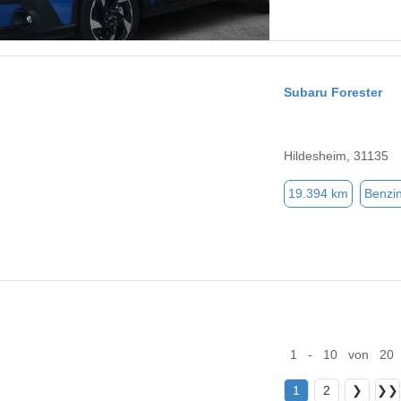
Subaru Forester
Hildesheim, 31135
19.394 km
Benzi
1 - 10 von 20
1
2
❯
❯❯