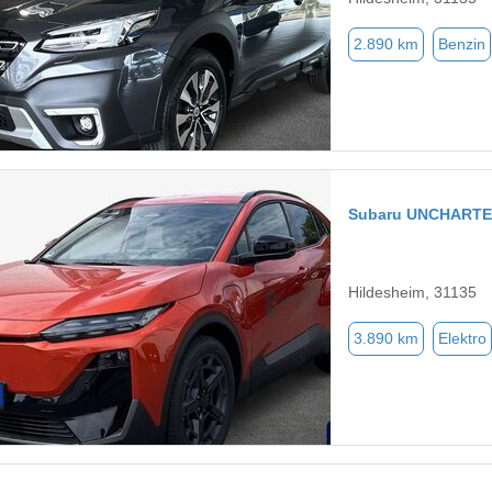
2.890 km
Benzin
Subaru UNCHART
Hildesheim, 31135
3.890 km
Elektro