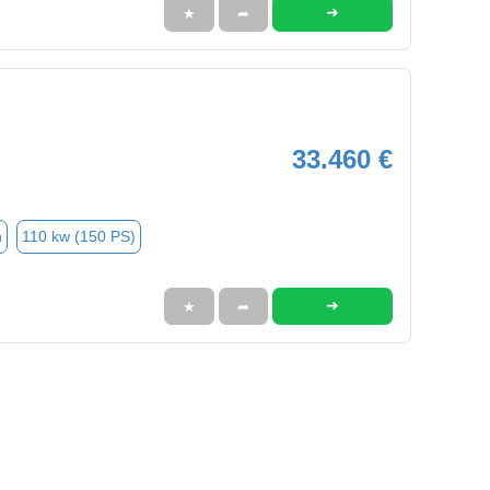
➜
★
➦
33.460 €
n
110 kw (150 PS)
➜
★
➦