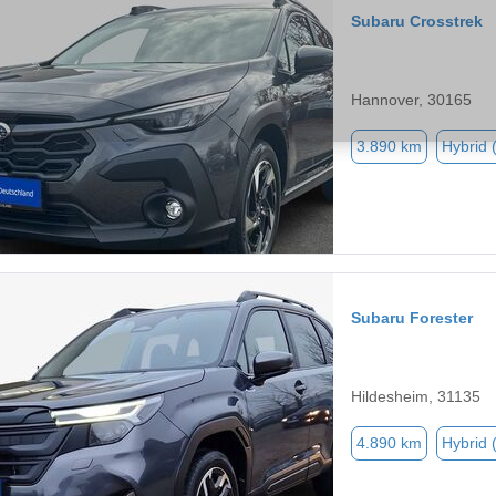
Subaru Crosstrek
Hannover, 30165
3.890 km
Hybrid 
Subaru Forester
Hildesheim, 31135
4.890 km
Hybrid 