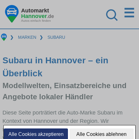
☰
Automarkt
Hannover
.de
Autos einfach finden
❯
MARKEN
❯
SUBARU
Subaru in Hannover – ein
Überblick
Modellwelten, Einsatzbereiche und
Angebote lokaler Händler
Diese Seite porträtiert die Auto-Marke Subaru im
Kontext von Hannover und der Region. Wir
skizzieren, in welchen Fahrzeugklassen Subaru stark
Alle Cookies akzeptieren
Alle Cookies ablehnen
vertreten ist, welche Modellreihen häufig im Stadt-