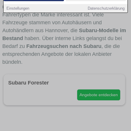
und Umlandverkehr zu sehen sind und für welche
Einstellungen
Datenschutzerklärung
Fahrertypen die Marke interessant ist. Viele
Fahrzeuge stammen von Autohäusern und
Autohändlern aus Hannover, die
Subaru-Modelle im
Bestand
haben. Über interne Links gelangst du bei
Bedarf zu
Fahrzeugsuchen nach Subaru
, die die
entsprechenden Angebote der lokalen Anbieter
bündeln.
Subaru Forester
Angebote entdecken