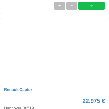
➜
★
➦
Renault Captur
22.975 €
Hannover, 30519