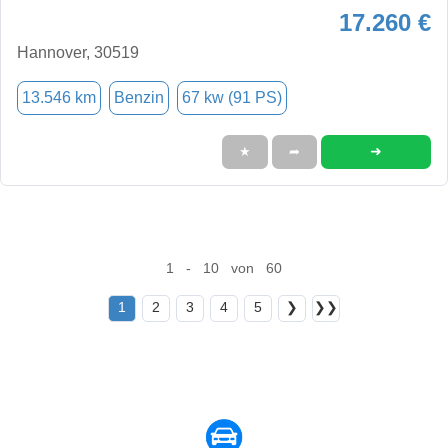
17.260 €
Hannover, 30519
13.546 km
Benzin
67 kw (91 PS)
➜
★
➦
1 - 10 von 60
1
2
3
4
5
❯
❯❯