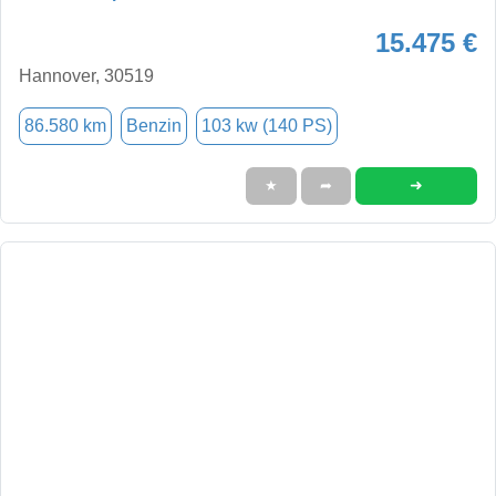
15.475 €
Hannover, 30519
86.580 km
Benzin
103 kw (140 PS)
➜
★
➦