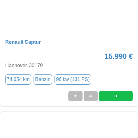
Renault Captur
15.990 €
Hannover, 30179
74.654 km
Benzin
96 kw (131 PS)
➜
★
➦