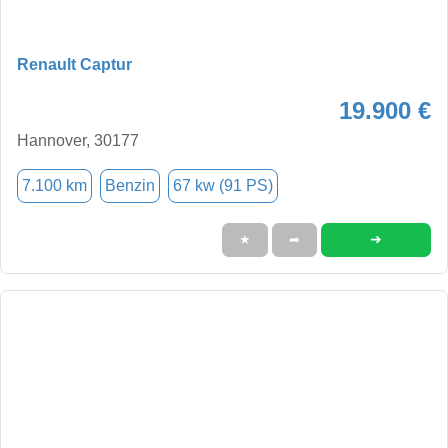
Renault Captur
19.900 €
Hannover, 30177
7.100 km
Benzin
67 kw (91 PS)
➜
★
➦