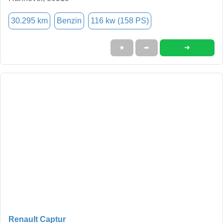
30.295 km
Benzin
116 kw (158 PS)
➜
★
➦
Renault Captur