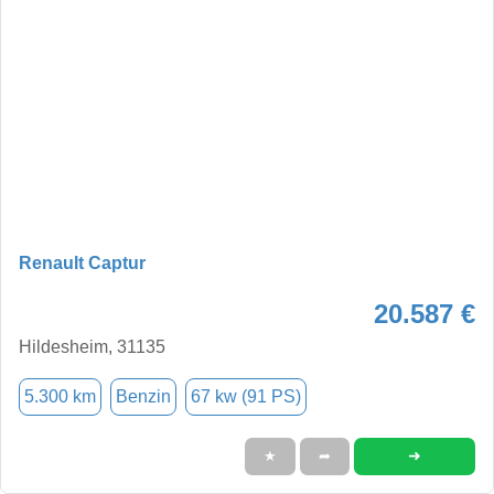
Renault Captur
20.587 €
Hildesheim, 31135
5.300 km
Benzin
67 kw (91 PS)
➜
★
➦