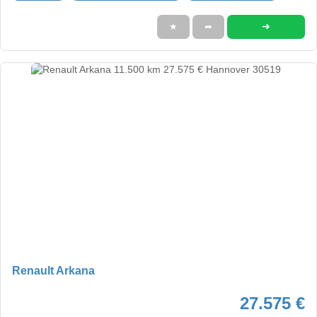
➜
★
➦
Renault Arkana
27.575 €