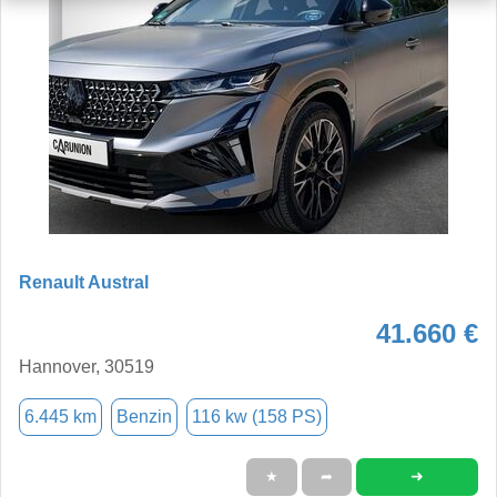
Renault Austral
41.660 €
Hannover, 30519
6.445 km
Benzin
116 kw (158 PS)
➜
★
➦