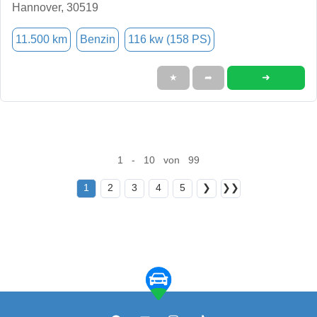
Hannover, 30519
11.500 km
Benzin
116 kw (158 PS)
➜
★
➦
1 - 10 von 99
1
2
3
4
5
❯
❯❯