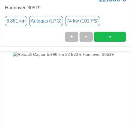
Hannover, 30519
6.881 km
Autogas (LPG)
74 kw (101 PS)
➜
★
➦