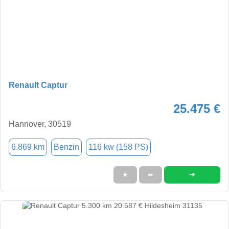
Renault Captur
25.475 €
Hannover, 30519
6.869 km
Benzin
116 kw (158 PS)
➜
★
➦