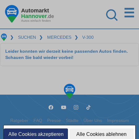
☰
Automarkt
Hannover
.de
Autos einfach finden
❯
SUCHEN
❯
MERCEDES
❯
V-300
Leider konnten wir derzeit keine passenden Autos finden.
Schauen Sie bald wieder vorbei!
Ratgeber
FAQ
Presse
Städte
Über Uns
Impressum
Datenschutz
Cookies
Alle Cookies akzeptieren
Alle Cookies ablehnen