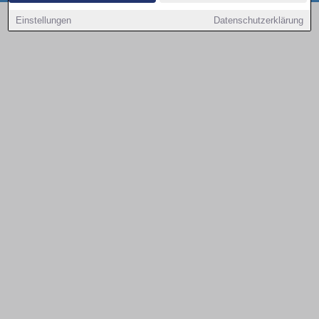
Copyright © 2000 - 2026 | 1A Infosysteme GmbH | Content by: 1a-sites-autos
Einstellungen
Datenschutzerklärung
08.08.2026