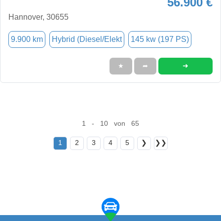
56.900 €
Hannover, 30655
9.900 km
Hybrid (Diesel/Elekt
145 kw (197 PS)
➜
★
➦
1 - 10 von 65
1
2
3
4
5
❯
❯❯