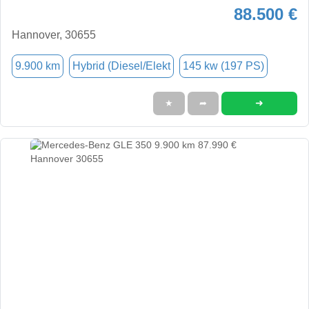
88.500 €
Hannover, 30655
9.900 km
Hybrid (Diesel/Elekt
145 kw (197 PS)
➜
★
➦