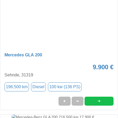
Mercedes GLA 200
9.900 €
Sehnde, 31319
196.500 km
Diesel
100 kw (136 PS)
➜
★
➦