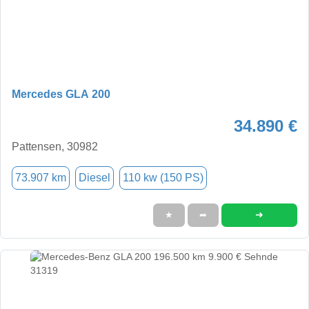
Mercedes GLA 200
34.890 €
Pattensen, 30982
73.907 km
Diesel
110 kw (150 PS)
➜
★
➦