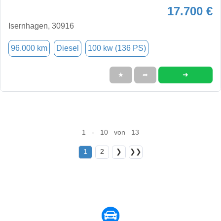
17.700 €
Isernhagen, 30916
96.000 km
Diesel
100 kw (136 PS)
➜
★
➦
1 - 10 von 13
1
2
❯
❯❯