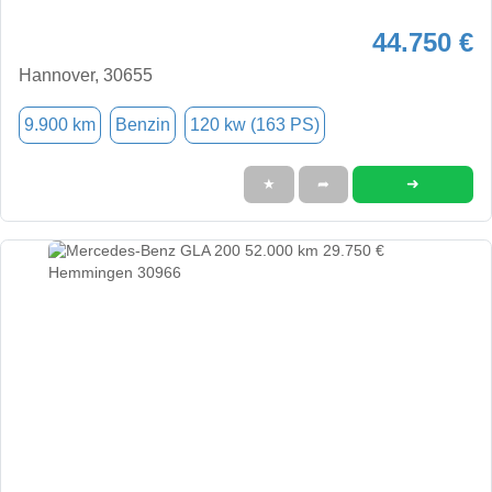
44.750 €
Hannover, 30655
9.900 km
Benzin
120 kw (163 PS)
➜
★
➦