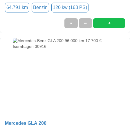
64.791 km
Benzin
120 kw (163 PS)
➜
★
➦
Mercedes GLA 200