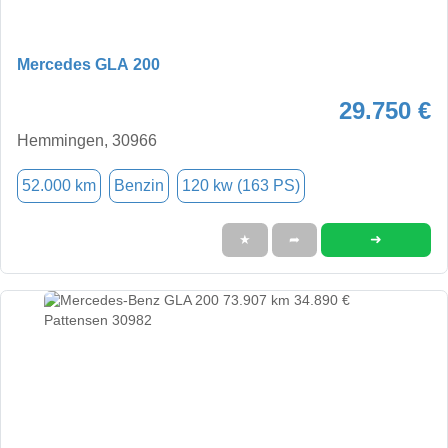
Mercedes GLA 200
29.750 €
Hemmingen, 30966
52.000 km
Benzin
120 kw (163 PS)
➜
★
➦