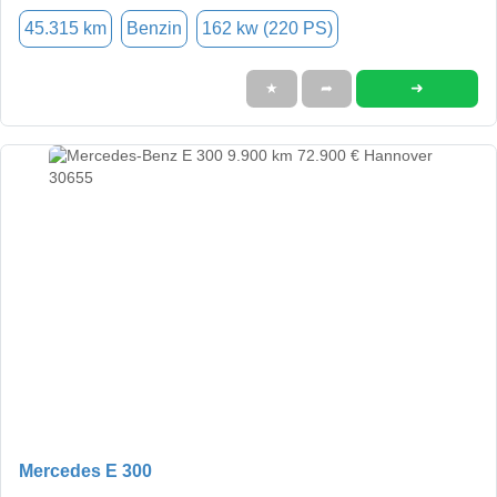
45.315 km
Benzin
162 kw (220 PS)
➜
★
➦
Mercedes E 300