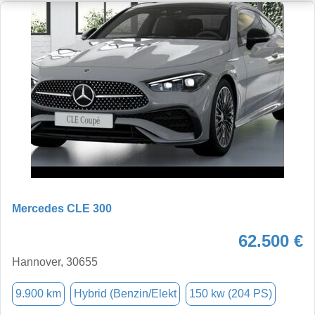
Mercedes CLE 300
62.500 €
Hannover, 30655
9.900 km
Hybrid (Benzin/Elekt
150 kw (204 PS)