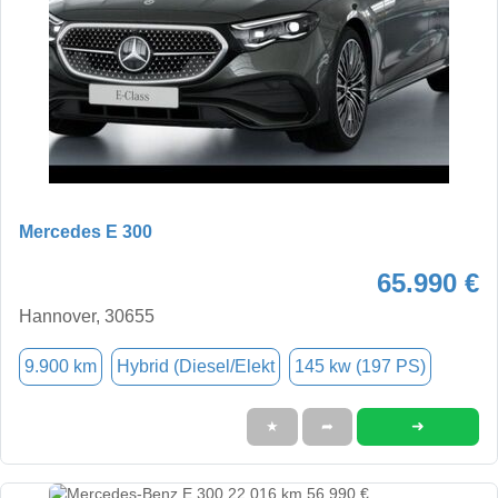
Mercedes E 300
65.990 €
Hannover, 30655
9.900 km
Hybrid (Diesel/Elekt
145 kw (197 PS)
➜
★
➦