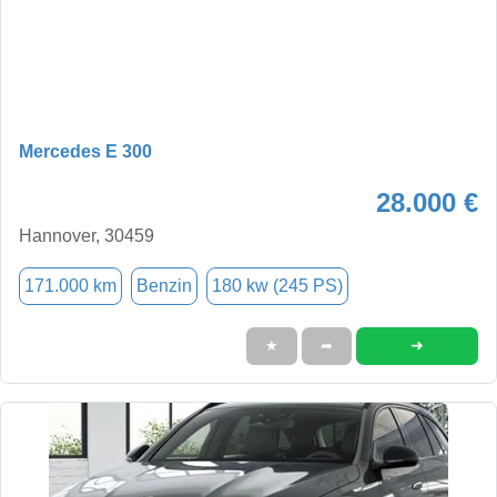
Mercedes E 300
28.000 €
Hannover, 30459
171.000 km
Benzin
180 kw (245 PS)
➜
★
➦