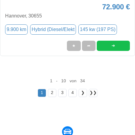
72.900 €
Hannover, 30655
9.900 km
Hybrid (Diesel/Elekt
145 kw (197 PS)
➜
★
➦
1 - 10 von 34
1
2
3
4
❯
❯❯