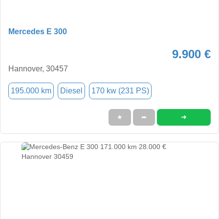
Mercedes E 300
9.900 €
Hannover, 30457
195.000 km
Diesel
170 kw (231 PS)
➜
★
➦