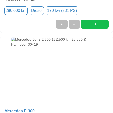
290.000 km
Diesel
170 kw (231 PS)
➜
★
➦
Mercedes E 300