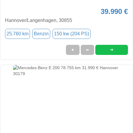
39.990 €
Hannover/Langenhagen, 30855
25.760 km
Benzin
150 kw (204 PS)
➜
★
➦