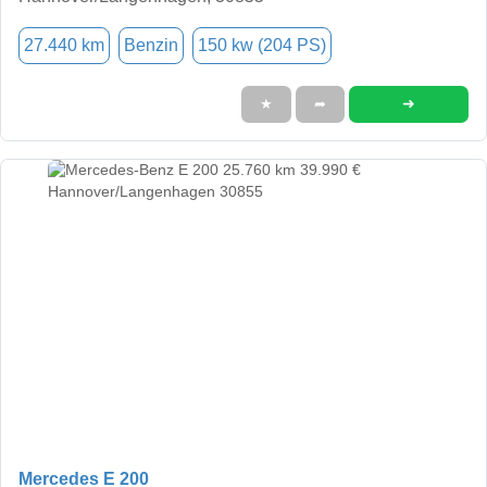
27.440 km
Benzin
150 kw (204 PS)
➜
★
➦
Mercedes E 200