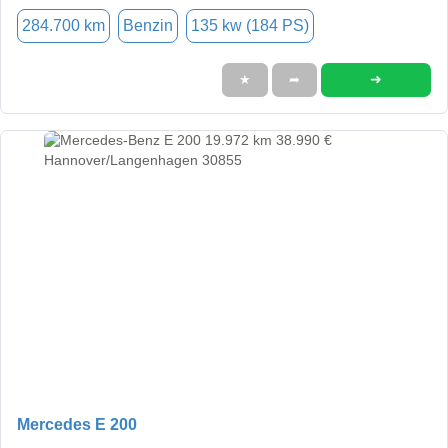
284.700 km
Benzin
135 kw (184 PS)
➜
★
➦
Mercedes E 200