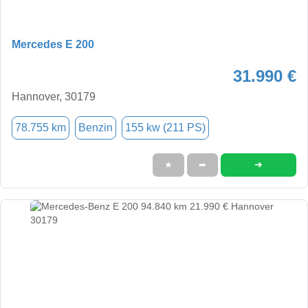
Mercedes E 200
31.990 €
Hannover, 30179
78.755 km
Benzin
155 kw (211 PS)
➜
★
➦