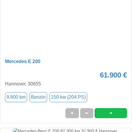
Mercedes E 200
61.900 €
Hannover, 30655
9.900 km
Benzin
150 kw (204 PS)
➜
★
➦