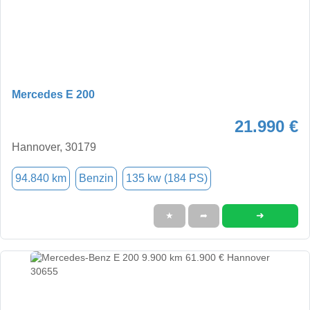
Mercedes E 200
21.990 €
Hannover, 30179
94.840 km
Benzin
135 kw (184 PS)
➜
★
➦