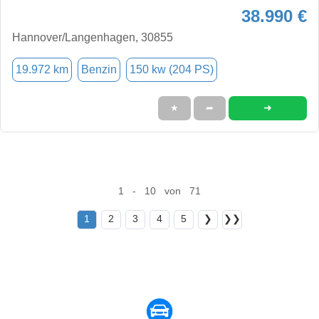
38.990 €
Hannover/Langenhagen, 30855
19.972 km
Benzin
150 kw (204 PS)
➜
★
➦
1 - 10 von 71
1
2
3
4
5
❯
❯❯