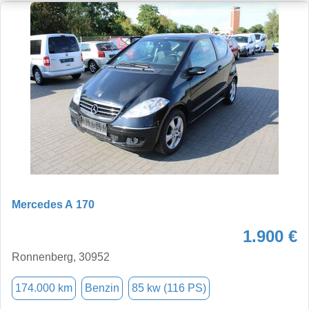
Mercedes A 170
1.900 €
Ronnenberg, 30952
174.000 km
Benzin
85 kw (116 PS)