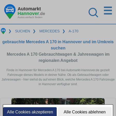
☰
Automarkt
Hannover
.de
Autos einfach finden
❯
SUCHEN
❯
MERCEDES
❯
A-170
gebrauchte Mercedes A 170 in Hannover und im Umkreis
suchen
Mercedes A 170 Gebrauchtwagen & Jahreswagen im
regionalen Angebot
Finde in Hannover für Mercedes A 170 bei Automarkt-Hannover.de gezielt
Fahrzeuge dieses Models in deiner Nähe. Ob als Gebrauchtwagen oder
Jahreswagen - hier siehst du auf einen Blick, welche Mercedes A 170 Fahrzeuge
in Hannover verfügbar sind.
Alle Cookies akzeptieren
Alle Cookies ablehnen