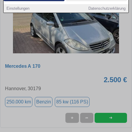
Einstellungen
Datenschutzerklärung
Mercedes A 170
2.500 €
Hannover, 30179
250.000 km
Benzin
85 kw (116 PS)
➜
★
➦