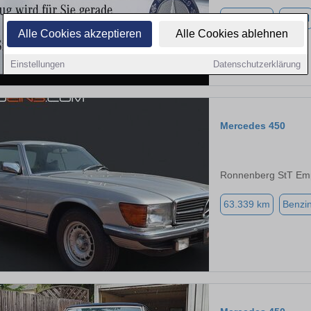
35.586 km
Diesel
Alle Cookies akzeptieren
Alle Cookies ablehnen
Einstellungen
Datenschutzerklärung
Mercedes 450
Ronnenberg StT Emp
63.339 km
Benzi