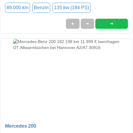
89.000 km
Benzin
135 kw (184 PS)
➜
★
➦
Mercedes 200