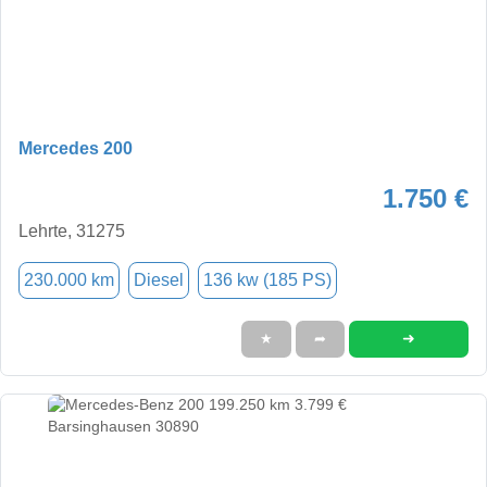
Mercedes 200
1.750 €
Lehrte, 31275
230.000 km
Diesel
136 kw (185 PS)
➜
★
➦