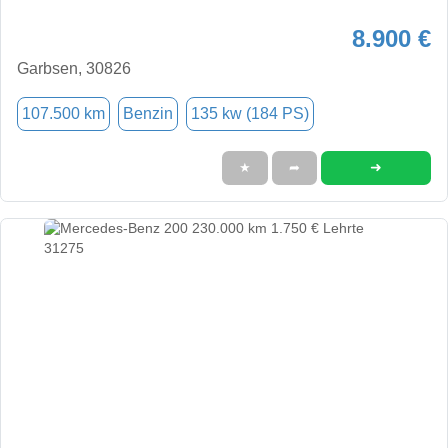
8.900 €
Garbsen, 30826
107.500 km
Benzin
135 kw (184 PS)
➜
★
➦