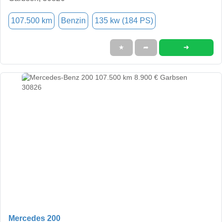
107.500 km
Benzin
135 kw (184 PS)
➜
★
➦
Mercedes 200