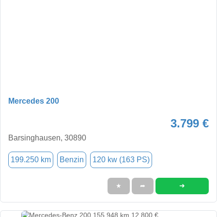
Mercedes 200
3.799 €
Barsinghausen, 30890
199.250 km
Benzin
120 kw (163 PS)
➜
★
➦