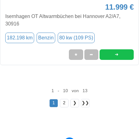
11.999 €
Isernhagen OT Altwarmbüchen bei Hannover A2/A7,
30916
182.198 km
Benzin
80 kw (109 PS)
➜
★
➦
1 - 10 von 13
1
2
❯
❯❯