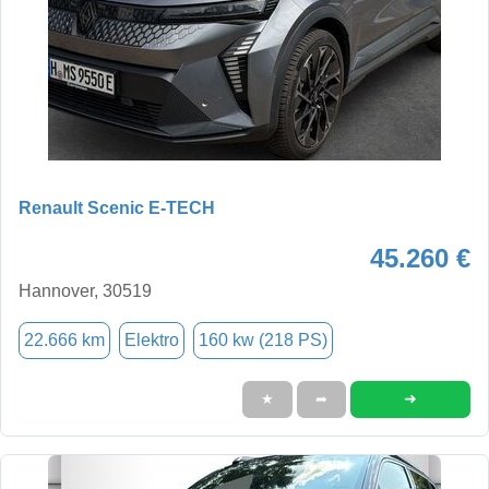
Renault Scenic E-TECH
45.260 €
Hannover, 30519
22.666 km
Elektro
160 kw (218 PS)
➜
★
➦