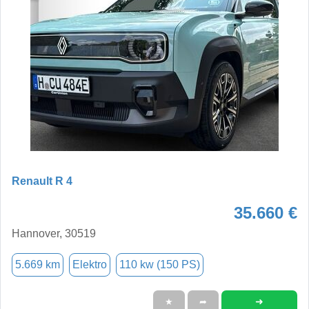
Renault R 4
35.660 €
Hannover, 30519
5.669 km
Elektro
110 kw (150 PS)
➜
★
➦