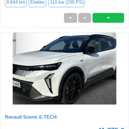
9.844 km
Elektro
110 kw (150 PS)
➜
★
➦
Renault Scenic E-TECH