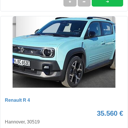
➜
★
➦
Renault R 4
35.560 €
Hannover, 30519