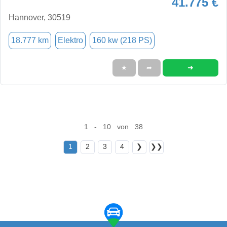
41.775 €
Hannover, 30519
18.777 km
Elektro
160 kw (218 PS)
➜
★
➦
1 - 10 von 38
1
2
3
4
❯
❯❯