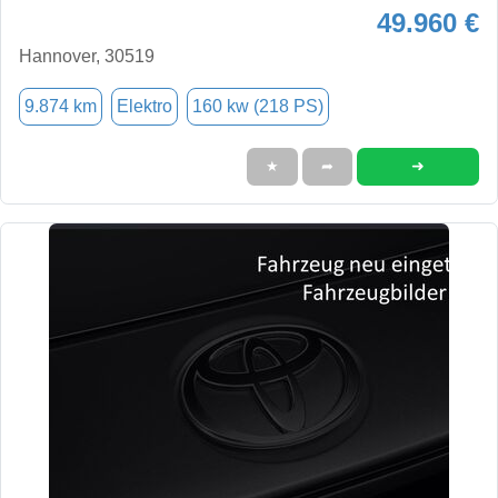
49.960 €
Hannover, 30519
9.874 km
Elektro
160 kw (218 PS)
➜
★
➦