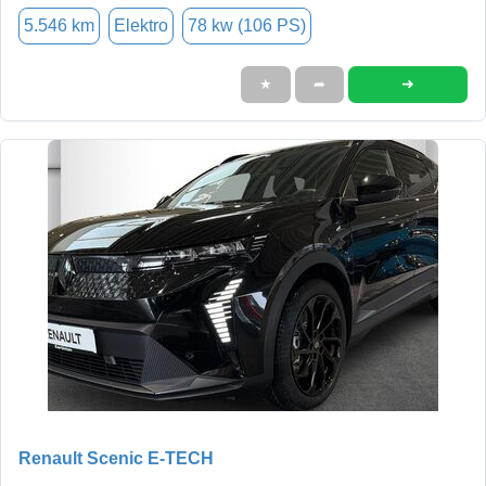
5.546 km
Elektro
78 kw (106 PS)
➜
★
➦
Renault Scenic E-TECH