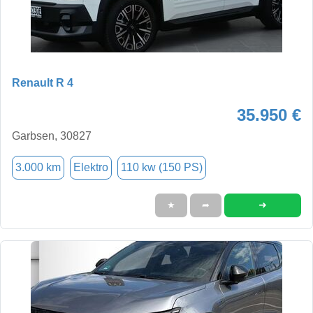
Renault R 4
35.950 €
Garbsen, 30827
3.000 km
Elektro
110 kw (150 PS)
➜
★
➦