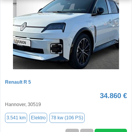
Renault R 5
34.860 €
Hannover, 30519
3.541 km
Elektro
78 kw (106 PS)