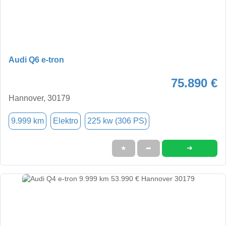
Audi Q6 e-tron
75.890 €
Hannover, 30179
9.999 km
Elektro
225 kw (306 PS)
➜
★
➦