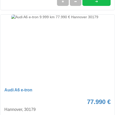
➜
★
➦
Audi A6 e-tron
77.990 €
Hannover, 30179