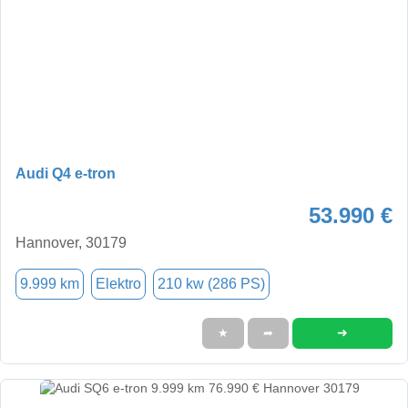
Audi Q4 e-tron
53.990 €
Hannover, 30179
9.999 km
Elektro
210 kw (286 PS)
➜
★
➦