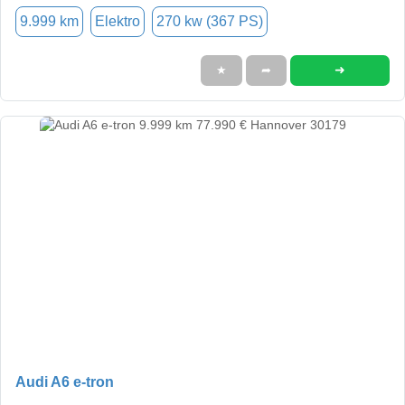
9.999 km
Elektro
270 kw (367 PS)
➜
★
➦
Audi A6 e-tron