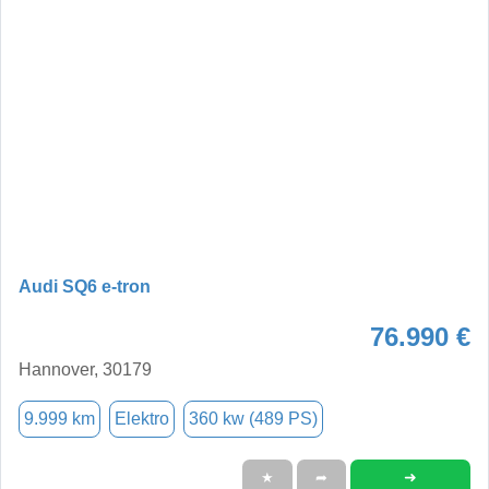
Audi SQ6 e-tron
76.990 €
Hannover, 30179
9.999 km
Elektro
360 kw (489 PS)
➜
★
➦