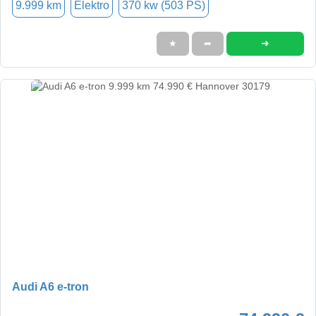
9.999 km
Elektro
370 kw (503 PS)
➜
★
➦
Audi A6 e-tron