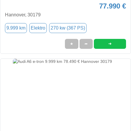
77.990 €
Hannover, 30179
9.999 km
Elektro
270 kw (367 PS)
➜
★
➦