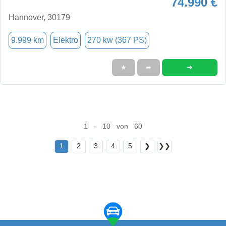
74.990 €
Hannover, 30179
9.999 km
Elektro
270 kw (367 PS)
➜
★
➦
1 - 10 von 60
1
2
3
4
5
❯
❯❯