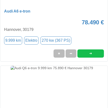
Audi A6 e-tron
78.490 €
Hannover, 30179
9.999 km
Elektro
270 kw (367 PS)
➜
★
➦