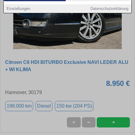
Einstellungen
Datenschutzerklärung
Citroen C6 HDI BITURBO Exclusive NAVI LEDER ALU
+ WI KLIMA
8.950 €
Hannover, 30179
198.000 km
Diesel
150 kw (204 PS)
➜
★
➦