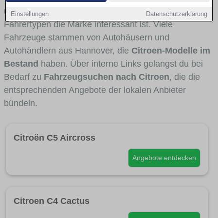
und Umlandverkehr zu sehen sind und für welche
Einstellungen
Datenschutzerklärung
Fahrertypen die Marke interessant ist. Viele
Fahrzeuge stammen von Autohäusern und
Autohändlern aus Hannover, die
Citroen-Modelle im
Bestand
haben. Über interne Links gelangst du bei
Bedarf zu
Fahrzeugsuchen nach Citroen
, die die
entsprechenden Angebote der lokalen Anbieter
bündeln.
Citroën C5 Aircross
Angebote entdecken
Citroen C4 Cactus