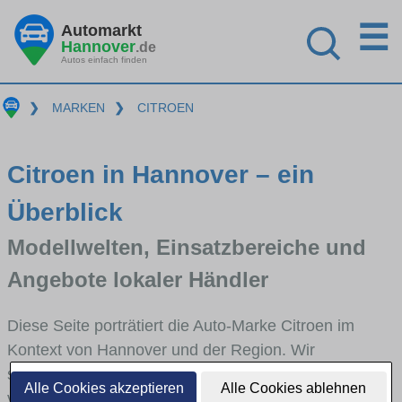
☰
Automarkt
Hannover
.de
Autos einfach finden
❯
MARKEN
❯
CITROEN
Citroen in Hannover – ein
Überblick
Modellwelten, Einsatzbereiche und
Angebote lokaler Händler
Diese Seite porträtiert die Auto-Marke Citroen im
Kontext von Hannover und der Region. Wir
skizzieren, in welchen Fahrzeugklassen Citroen stark
Alle Cookies akzeptieren
Alle Cookies ablehnen
vertreten ist, welche Modellreihen häufig im Stadt-