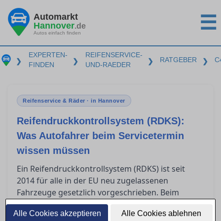
Automarkt
☰
Hannover
.de
Autos einfach finden
EXPERTEN-
REIFENSERVICE-
RATGEBER
C
❯
❯
❯
❯
FINDEN
UND-RAEDER
Reifenservice & Räder · in Hannover
Reifendruckkontrollsystem (RDKS):
Was Autofahrer beim Servicetermin
wissen müssen
Ein Reifendruckkontrollsystem (RDKS) ist seit
2014 für alle in der EU neu zugelassenen
Fahrzeuge gesetzlich vorgeschrieben. Beim
in Hannover müssen Autofahrer
Reifenservice
Alle Cookies akzeptieren
Alle Cookies ablehnen
wissen, dass spezielle Sensoren bei der