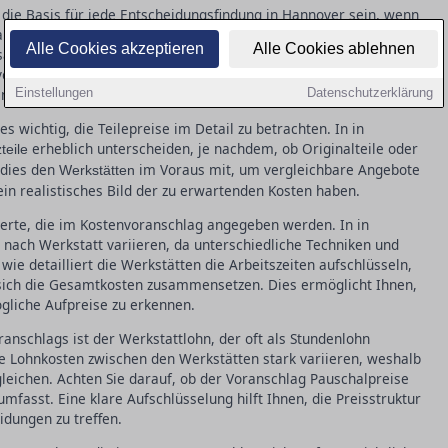
e die Basis für jede Entscheidungsfindung in Hannover sein, wenn
rauf, dass der Voranschlag alle relevanten Details beinhaltet,
Alle Cookies akzeptieren
Alle Cookies ablehnen
atzteilen und deren Kosten. Zusätzlich müssen Arbeitszeiten
llziehbar zu machen. Dies hilft, Transparenz zu schaffen und
en Zusatzkosten konfrontiert werden.
Einstellungen
Datenschutzerklärung
s wichtig, die Teilepreise im Detail zu betrachten. In in
erheblich unterscheiden, je nachdem, ob Originalteile oder
teile
 dies den
im Voraus mit, um vergleichbare Angebote
Werkstätten
e ein realistisches Bild der zu erwartenden Kosten haben.
werte, die im Kostenvoranschlag angegeben werden. In in
e nach Werkstatt variieren, da unterschiedliche Techniken und
ie detailliert die Werkstätten die Arbeitszeiten aufschlüsseln,
sich die Gesamtkosten zusammensetzen. Dies ermöglicht Ihnen,
ögliche Aufpreise zu erkennen.
anschlags ist der Werkstattlohn, der oft als Stundenlohn
e Lohnkosten zwischen den Werkstätten stark variieren, weshalb
gleichen. Achten Sie darauf, ob der Voranschlag Pauschalpreise
mfasst. Eine klare Aufschlüsselung hilft Ihnen, die Preisstruktur
idungen zu treffen.