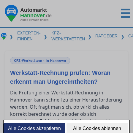
Automarkt
☰
Hannover
.de
Autos einfach finden
EXPERTEN-
KFZ-
RATGEBER
C
❯
❯
❯
❯
FINDEN
WERKSTAETTEN
KFZ-Werkstätten · in Hannover
Werkstatt-Rechnung prüfen: Woran
erkennt man Ungereimtheiten?
Die Prüfung einer Werkstatt-Rechnung in
Hannover kann schnell zu einer Herausforderung
werden. Oft fragt man sich, ob wirklich alles
korrekt berechnet wurde oder ob sich
unentdeckte Fehler eingeschlichen haben. Um
Verständnis für die wesentlichen Bestandteile
Alle Cookies akzeptieren
Alle Cookies ablehnen