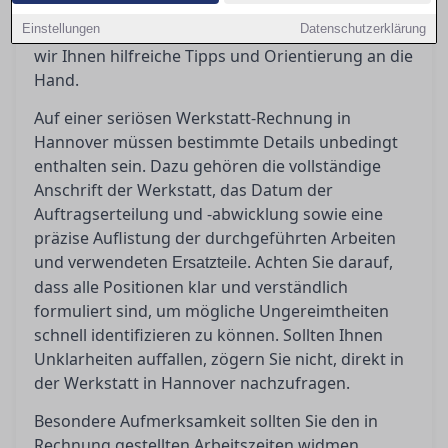
einer seriösen Rechnung zu schaffen und
Einstellungen
potenzielle Ungereimtheiten zu erkennen, geben
Datenschutzerklärung
wir Ihnen hilfreiche Tipps und Orientierung an die
Hand.
Auf einer seriösen Werkstatt-Rechnung in
Hannover müssen bestimmte Details unbedingt
enthalten sein. Dazu gehören die vollständige
Anschrift der Werkstatt, das Datum der
Auftragserteilung und -abwicklung sowie eine
präzise Auflistung der durchgeführten Arbeiten
und verwendeten
. Achten Sie darauf,
Ersatzteile
dass alle Positionen klar und verständlich
formuliert sind, um mögliche Ungereimtheiten
schnell identifizieren zu können. Sollten Ihnen
Unklarheiten auffallen, zögern Sie nicht, direkt in
der Werkstatt in Hannover nachzufragen.
Besondere Aufmerksamkeit sollten Sie den in
Rechnung gestellten Arbeitszeiten widmen.