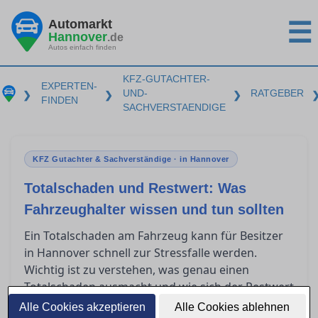
Automarkt
☰
Hannover
.de
Autos einfach finden
KFZ-GUTACHTER-
EXPERTEN-
UND-
RATGEBER
❯
❯
❯
FINDEN
SACHVERSTAENDIGE
KFZ Gutachter & Sachverständige · in Hannover
Totalschaden und Restwert: Was
Fahrzeughalter wissen und tun sollten
Ein Totalschaden am Fahrzeug kann für Besitzer
in Hannover schnell zur Stressfalle werden.
Wichtig ist zu verstehen, was genau einen
Totalschaden ausmacht und wie sich der Restwert
berechnet. Zudem spielen Restwertbörsen häufig
Alle Cookies akzeptieren
Alle Cookies ablehnen