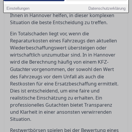
eine Rolle, bei denen man jedoch Vorsicht walten
lassen sollte. Ein erfahrener Gutachter kann
Einstellungen
Datenschutzerklärung
Ihnen in Hannover helfen, in dieser komplexen
Situation die beste Entscheidung zu treffen.
Ein Totalschaden liegt vor, wenn die
Reparaturkosten eines Fahrzeugs den aktuellen
Wiederbeschaffungswert übersteigen oder
wirtschaftlich unzumutbar sind. In in Hannover
wird die Berechnung häufig von einem
KFZ-
vorgenommen, der sowohl den Wert
Gutachter
des Fahrzeugs vor dem Unfall als auch die
Restkosten für eine Ersatzbeschaffung ermittelt.
Dies ist entscheidend, um eine faire und
realistische Einschätzung zu erhalten. Ein
professionelles Gutachten bietet Transparenz
und Klarheit in einer ansonsten verwirrenden
Situation.
Restwertbörsen spielen bei der Bewertung eines