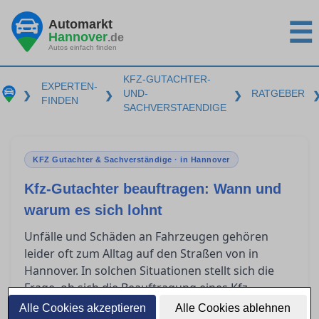
Automarkt
☰
Hannover
.de
Autos einfach finden
KFZ-GUTACHTER-
EXPERTEN-
UND-
RATGEBER
❯
❯
❯
FINDEN
SACHVERSTAENDIGE
KFZ Gutachter & Sachverständige · in Hannover
Kfz-Gutachter beauftragen: Wann und
warum es sich lohnt
Unfälle und Schäden an Fahrzeugen gehören
leider oft zum Alltag auf den Straßen von in
Hannover. In solchen Situationen stellt sich die
Frage, ob sich die Beauftragung eines Kfz-
Gutachters lohnt. Dieser Ratgeber bietet
Alle Cookies akzeptieren
Alle Cookies ablehnen