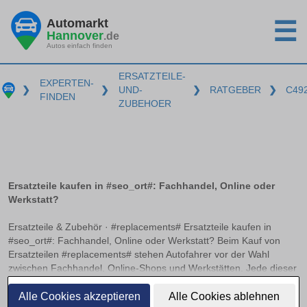
Automarkt
☰
Hannover
.de
Autos einfach finden
ERSATZTEILE-
EXPERTEN-
❯
❯
UND-
❯
RATGEBER
❯
C49
FINDEN
ZUBEHOER
Ersatzteile kaufen in #seo_ort#: Fachhandel, Online oder
Werkstatt?
Ersatzteile & Zubehör · #replacements# Ersatzteile kaufen in
#seo_ort#: Fachhandel, Online oder Werkstatt? Beim Kauf von
Ersatzteilen #replacements# stehen Autofahrer vor der Wahl
zwischen Fachhandel, Online-Shops und Werkstätten. Jede dieser
Bezugsquellen hat ihre Vorzüge und Herausforderungen. Worauf
weiterlesen
es beim Online-Kauf von Kfz-Teilen zu achten gilt und wann sich
Alle Cookies akzeptieren
Alle Cookies ablehnen