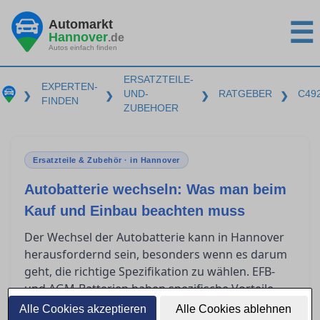
Automarkt
☰
Hannover
.de
Autos einfach finden
ERSATZTEILE-
EXPERTEN-
UND-
RATGEBER
C49
❯
❯
❯
❯
FINDEN
ZUBEHOER
Ersatzteile & Zubehör · in Hannover
Autobatterie wechseln: Was man beim
Kauf und Einbau beachten muss
Der Wechsel der Autobatterie kann in Hannover
herausfordernd sein, besonders wenn es darum
geht, die richtige Spezifikation zu wählen. EFB-
und AGM-Batterien haben spezifische Vorteile
und es ist entscheidend zu wissen, wann man
Alle Cookies akzeptieren
Alle Cookies ablehnen