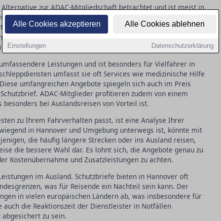
e Alternative zur ADAC-Mitgliedschaft betrachtet und ist meist in
over bieten viele Versicherer diesen Service an, der
Alle Cookies akzeptieren
Alle Cookies ablehnen
etwagenkosten deckt. Allerdings können die Leistungen im
de eine wichtige Überlegung darstellt. Die Kosten sind in der
Einstellungen
Datenschutzerklärung
iieren die genauen Leistungen stark zwischen den Anbietern.
umfassendere Leistungen und ist besonders für Vielfahrer in
chleppdiensten umfasst sie oft Services wie medizinische Hilfe
. Diese umfangreichen Angebote spiegeln sich auch im Preis
m Schutzbrief. ADAC-Mitglieder profitieren zudem von einem
besonders bei Auslandsreisen von Vorteil ist.
ten zu Ihrem Fahrverhalten passt, ist eine Analyse Ihrer
orwiegend in Hannover und Umgebung unterwegs ist, könnte mit
ejenigen, die häufig längere Strecken oder ins Ausland reisen,
eise die bessere Wahl dar. Es lohnt sich, die Angebote genau zu
 der Kostenübernahme und Zusatzleistungen zu achten.
r Leistungen im Ausland. Schutzbriefe bieten in Hannover oft
ndesgrenzen, was für Reisende ein Nachteil sein kann. Der
gen in vielen europäischen Ländern ab, was insbesondere für
e auch die Reaktionszeit der Dienstleister in Notfällen
 abgesichert zu sein.