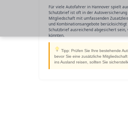
Für viele Autofahrer in Hannover spielt au
Schutzbrief ist oft in der Autoversicherun
Mitgliedschaft mit umfassenden Zusatzlei
und Kombinationsangebote berücksichtigt 
Schutzbrief ausreichend abgesichert sein,
könnten.
Tipp: Prüfen Sie Ihre bestehende Aut
bevor Sie eine zusätzliche Mitgliedscha
ins Ausland reisen, sollten Sie sicherste