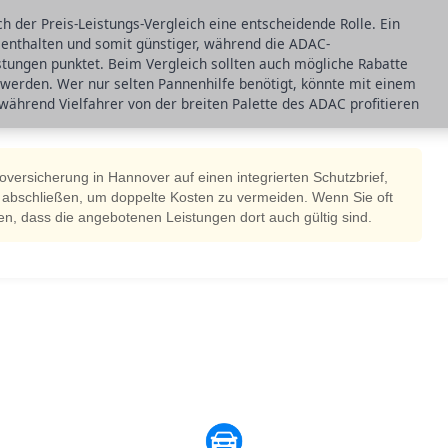
ch der Preis-Leistungs-Vergleich eine entscheidende Rolle. Ein
g enthalten und somit günstiger, während die ADAC-
stungen punktet. Beim Vergleich sollten auch mögliche Rabatte
werden. Wer nur selten Pannenhilfe benötigt, könnte mit einem
 während Vielfahrer von der breiten Palette des ADAC profitieren
oversicherung in Hannover auf einen integrierten Schutzbrief,
ft abschließen, um doppelte Kosten zu vermeiden. Wenn Sie oft
llen, dass die angebotenen Leistungen dort auch gültig sind.