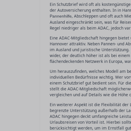
Ein Schutzbrief wird oft als kostengünstig
der Autoversicherung enthalten. In in Hann
, Abschleppen und oft auch Mi
Pannenhilfe
Ausland eingeschränkt sein, was für Reisen
Regel niedriger als beim ADAC, jedoch var
Eine ADAC-Mitgliedschaft hingegen bietet 
Hannover attraktiv. Neben Pannen- und Abs
im Ausland und juristische Unterstützung
wider, der deutlich höher ist als bei eine
flächendeckenden Netzwerk in Europa, was 
Um herauszufinden, welches Modell am bes
individuellen Bedürfnisse wichtig. Wer v
einem Schutzbrief gut bedient sein. Für di
stellt die ADAC-Mitgliedschaft möglicherw
vergleichen und auf Details wie die Höhe
Ein weiterer Aspekt ist die Flexibilität de
begrenzte Unterstützung außerhalb der La
ADAC hingegen deckt umfangreiche Leistun
Urlaubsreisen von Vorteil ist. Hierbei sollt
berücksichtigt werden, um im Ernstfall gut