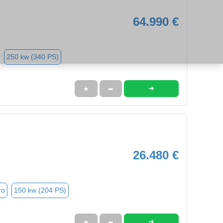
64.990 €
250 kw (340 PS)
➜
★
➦
26.480 €
ro
150 kw (204 PS)
➜
★
➦