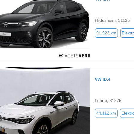
Hildesheim, 31135
91.923 km
Elektr
VW ID.4
Lehrte, 31275
44.112 km
Elektr