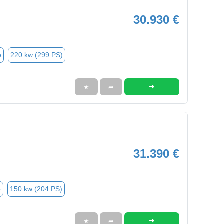
30.930 €
o
220 kw (299 PS)
➜
★
➦
31.390 €
o
150 kw (204 PS)
➜
★
➦