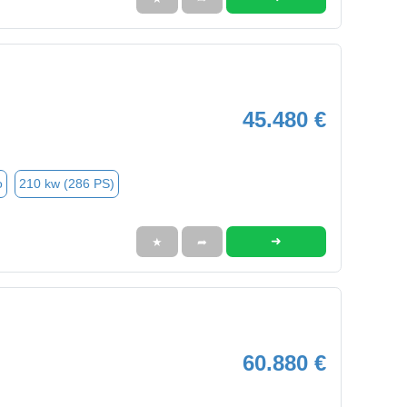
45.480 €
o
210 kw (286 PS)
➜
★
➦
60.880 €