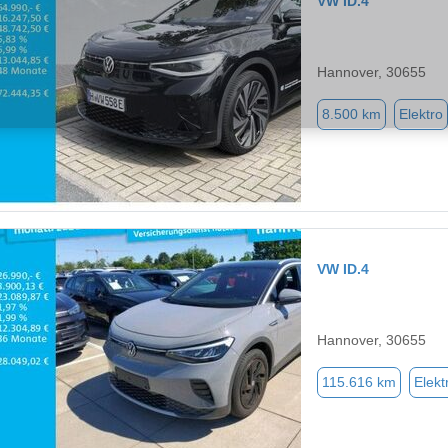
VW ID.4
Hannover, 30655
8.500 km
Elektro
VW ID.4
Hannover, 30655
115.616 km
Elekt