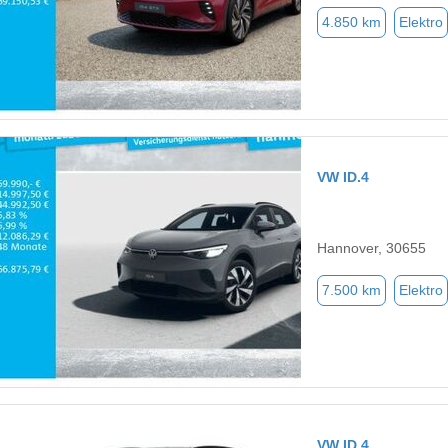
4.850 km
Elektro
VW ID.4
Hannover, 30655
7.500 km
Elektro
VW ID.4