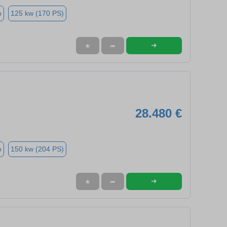
o
125 kw (170 PS)
➜
★
➦
28.480 €
o
150 kw (204 PS)
➜
★
➦