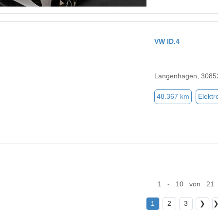
VW ID.4
Langenhagen, 3085
48.367 km
Elektr
1 - 10 von 21
1
2
3
❯