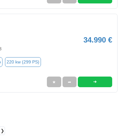
34.990 €
3
o
220 kw (299 PS)
➜
★
➦
❯❯