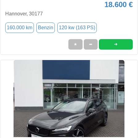
18.600 €
Hannover, 30177
160.000 km
Benzin
120 kw (163 PS)
➜
★
➦