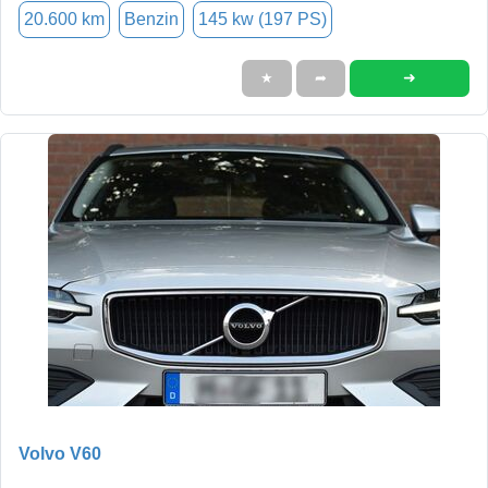
20.600 km
Benzin
145 kw (197 PS)
➜
★
➦
Volvo V60