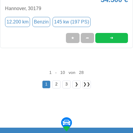
Hannover, 30179
12.200 km
Benzin
145 kw (197 PS)
➜
★
➦
1 - 10 von 28
1
2
3
❯
❯❯