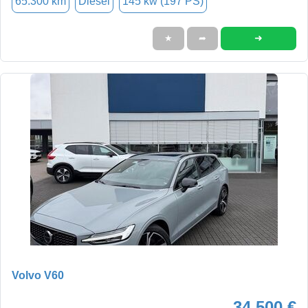
65.300 km
Diesel
145 kw (197 PS)
➜
★
➦
Volvo V60
34.500 €