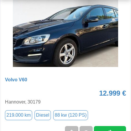
Volvo V60
12.999 €
Hannover, 30179
219.000 km
Diesel
88 kw (120 PS)
➜
★
➦