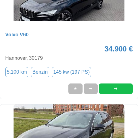
Volvo V60
34.900 €
Hannover, 30179
5.100 km
Benzin
145 kw (197 PS)
➜
★
➦