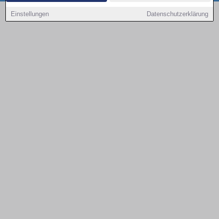
Copyright © 2000 - 2026 | 1A Infosysteme GmbH | Content by: 1a-sites-autos
Einstellungen
Datenschutzerklärung
08.08.2026