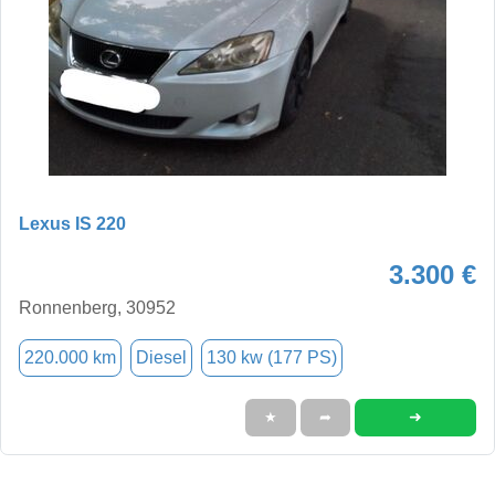
Lexus IS 220
3.300 €
Ronnenberg, 30952
220.000 km
Diesel
130 kw (177 PS)
➜
★
➦