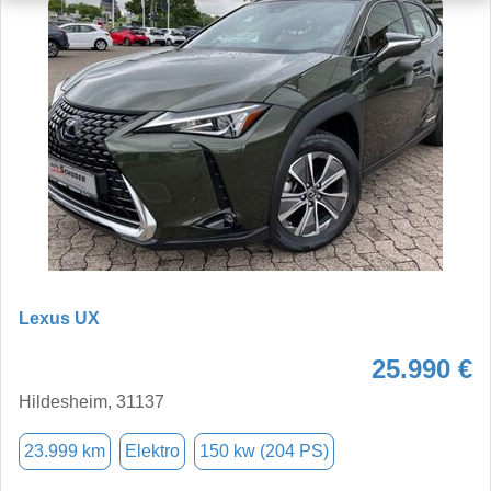
Lexus UX
25.990 €
Hildesheim, 31137
23.999 km
Elektro
150 kw (204 PS)