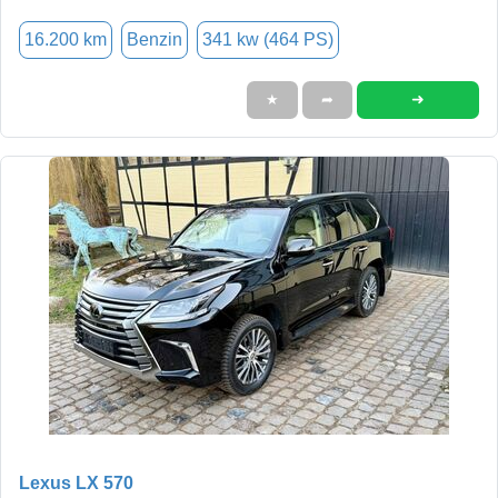
16.200 km
Benzin
341 kw (464 PS)
➜
★
➦
Lexus LX 570