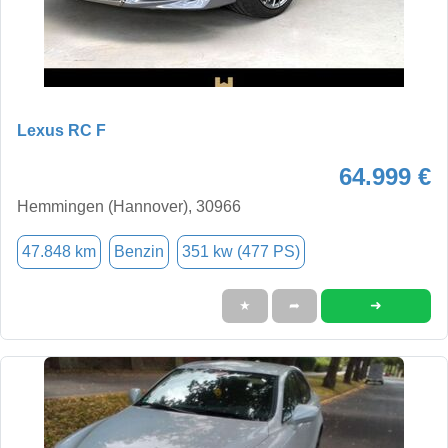
Lexus RC F
64.999 €
Hemmingen (Hannover), 30966
47.848 km
Benzin
351 kw (477 PS)
➜
★
➦