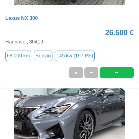
Lexus NX 300
26.500 €
Hannover, 30419
68.000 km
Benzin
145 kw (197 PS)
➜
★
➦