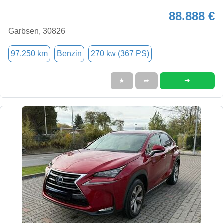
88.888 €
Garbsen, 30826
97.250 km
Benzin
270 kw (367 PS)
➜
★
➦