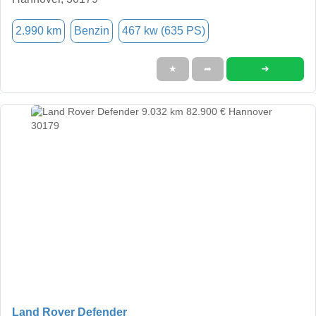
2.990 km
Benzin
467 kw (635 PS)
➜
★
➦
Land Rover Defender