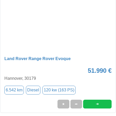
Land Rover Range Rover Evoque
51.990 €
Hannover, 30179
6.542 km
Diesel
120 kw (163 PS)
➜
★
➦