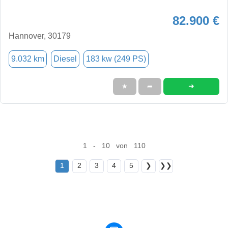
82.900 €
Hannover, 30179
9.032 km
Diesel
183 kw (249 PS)
➜
★
➦
1 - 10 von 110
1
2
3
4
5
❯
❯❯