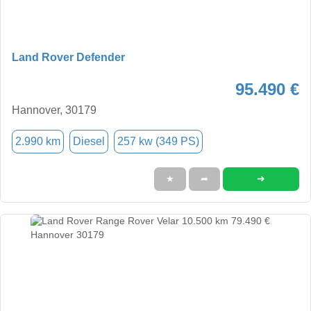
Land Rover Defender
95.490 €
Hannover, 30179
2.990 km
Diesel
257 kw (349 PS)
➜
★
➦