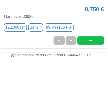
8.750 €
Hannover, 30629
122.000 km
Benzin
99 kw (135 PS)
➜
★
➦