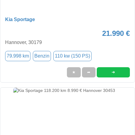
Kia Sportage
21.990 €
Hannover, 30179
79.998 km
Benzin
110 kw (150 PS)
➜
★
➦