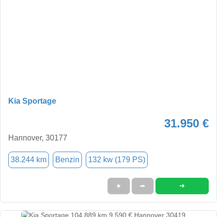
Kia Sportage
31.950 €
Hannover, 30177
38.244 km
Benzin
132 kw (179 PS)
➜
★
➦