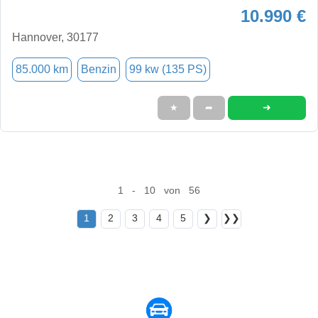
10.990 €
Hannover, 30177
85.000 km
Benzin
99 kw (135 PS)
➜
★
➦
1 - 10 von 56
1
2
3
4
5
❯
❯❯