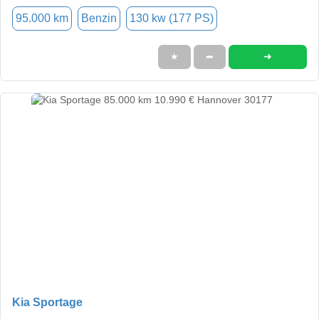
95.000 km
Benzin
130 kw (177 PS)
➜
★
➦
Kia Sportage