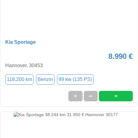
Kia Sportage
8.990 €
Hannover, 30453
118.200 km
Benzin
99 kw (135 PS)
➜
★
➦