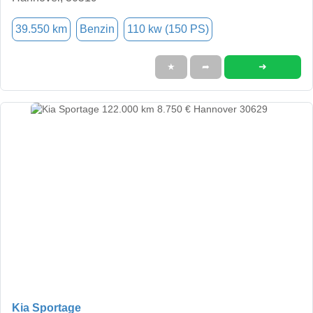
39.550 km
Benzin
110 kw (150 PS)
➜
★
➦
Kia Sportage