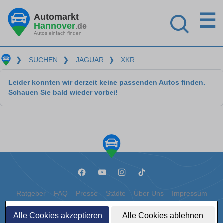
☰
Automarkt
Hannover
.de
Autos einfach finden
❯
SUCHEN
❯
JAGUAR
❯
XKR
Leider konnten wir derzeit keine passenden Autos finden.
Schauen Sie bald wieder vorbei!
Ratgeber
FAQ
Presse
Städte
Über Uns
Impressum
Datenschutz
Cookies
Alle Cookies akzeptieren
Alle Cookies ablehnen