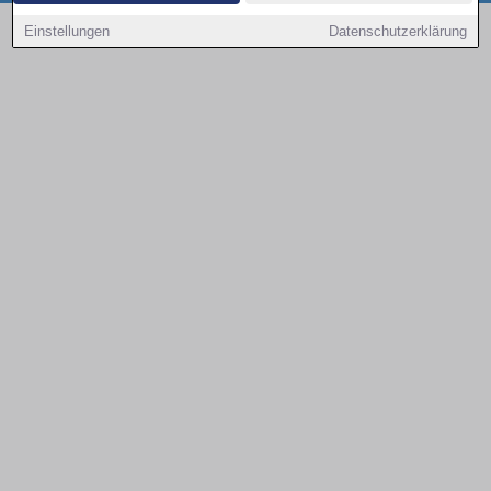
Copyright © 2000 - 2026 | 1A Infosysteme GmbH | Content by: 1a-sites-autos
Einstellungen
Datenschutzerklärung
08.08.2026