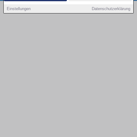
Copyright © 2000 - 2026 | 1A Infosysteme GmbH | Content by: 1a-sites-autos
Einstellungen
Datenschutzerklärung
09.08.2026