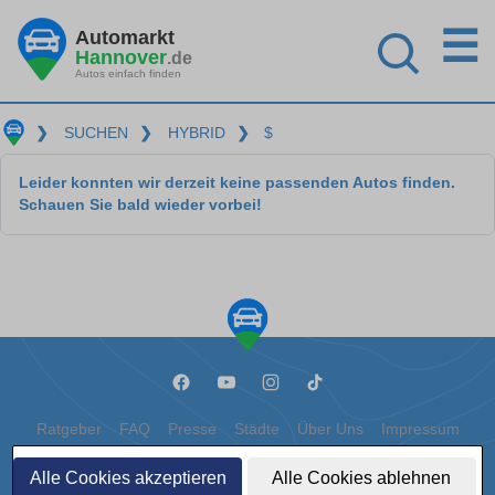
☰
Automarkt
Hannover
.de
Autos einfach finden
❯
SUCHEN
❯
HYBRID
❯
$
Leider konnten wir derzeit keine passenden Autos finden.
Schauen Sie bald wieder vorbei!
Ratgeber
FAQ
Presse
Städte
Über Uns
Impressum
Datenschutz
Cookies
Alle Cookies akzeptieren
Alle Cookies ablehnen