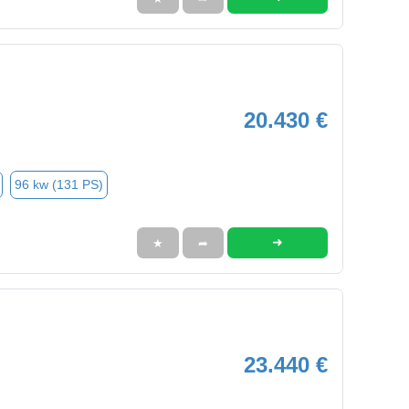
20.430 €
96 kw (131 PS)
➜
★
➦
23.440 €