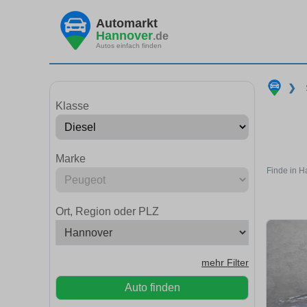
Automarkt
Hannover
.de
Autos einfach finden
❯
Klasse
Marke
Finde in H
Ort, Region oder PLZ
mehr Filter
Auto finden