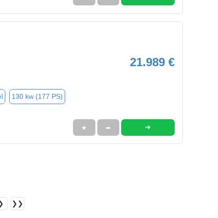
21.989 €
l
130 kw (177 PS)
➜
★
➦
❯
❯❯