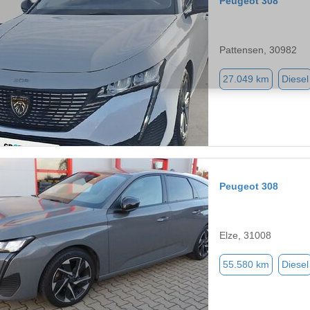
Peugeot 308
Pattensen, 30982
27.049 km
Diesel
Peugeot 308
Elze, 31008
55.580 km
Diesel