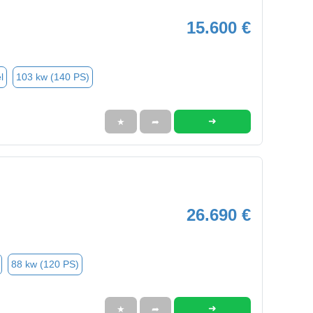
15.600 €
l
103 kw (140 PS)
➜
★
➦
26.690 €
88 kw (120 PS)
➜
★
➦