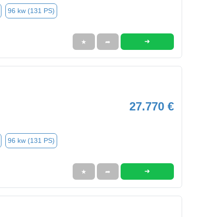
96 kw (131 PS)
➜
★
➦
27.770 €
96 kw (131 PS)
➜
★
➦