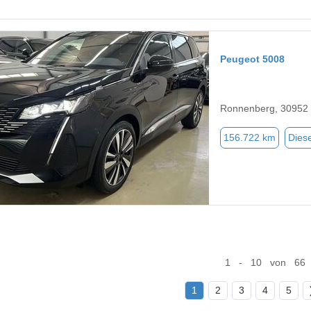
Peugeot 5008
Ronnenberg, 30952
156.722 km
Diese
1 - 10 von 66
1
2
3
4
5