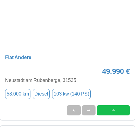
Fiat Andere
49.990 €
Neustadt am Rübenberge, 31535
58.000 km
Diesel
103 kw (140 PS)
➜
★
➦