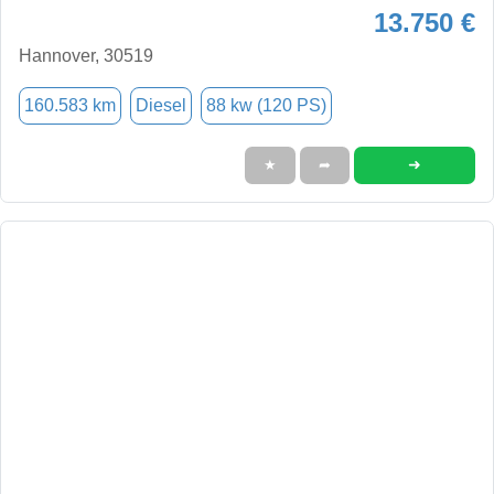
13.750 €
Hannover, 30519
160.583 km
Diesel
88 kw (120 PS)
➜
★
➦