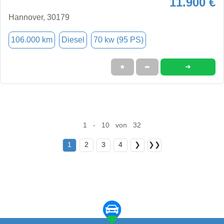
11.900 €
Hannover, 30179
106.000 km
Diesel
70 kw (95 PS)
➜
★
➦
1 - 10 von 32
1
2
3
4
❯
❯❯