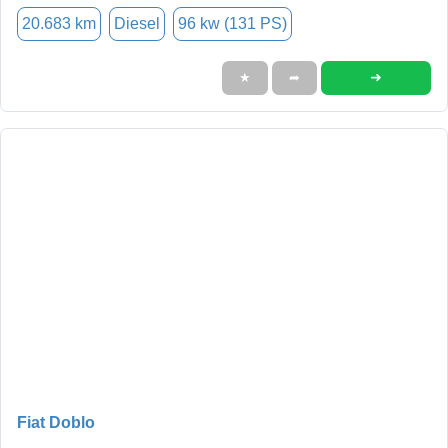
20.683 km
Diesel
96 kw (131 PS)
➜
★
➦
Fiat Doblo