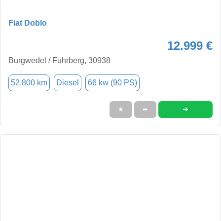
Fiat Doblo
12.999 €
Burgwedel / Fuhrberg, 30938
52.800 km
Diesel
66 kw (90 PS)
➜
★
➦