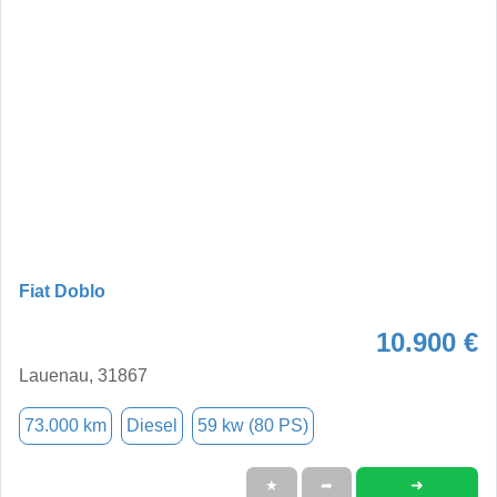
Fiat Doblo
10.900 €
Lauenau, 31867
73.000 km
Diesel
59 kw (80 PS)
➜
★
➦