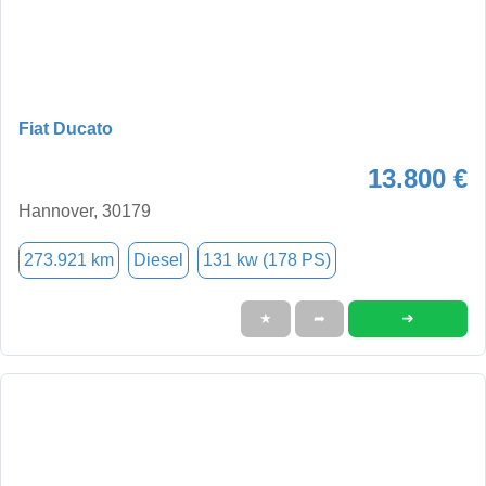
Fiat Ducato
13.800 €
Hannover, 30179
273.921 km
Diesel
131 kw (178 PS)
➜
★
➦