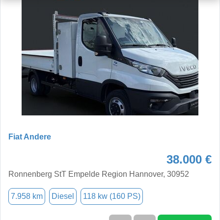
Fiat Andere
38.000 €
Ronnenberg StT Empelde Region Hannover, 30952
7.958 km
Diesel
118 kw (160 PS)