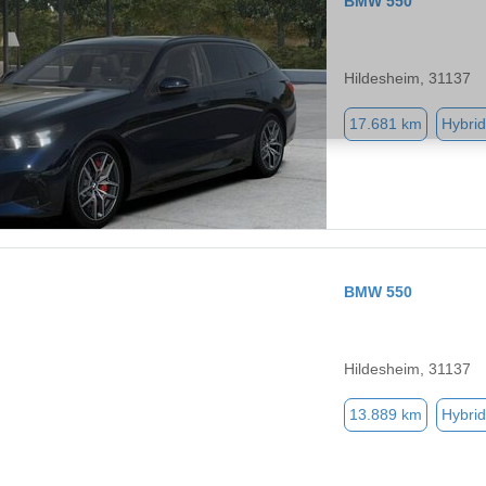
BMW 550
Hildesheim, 31137
17.681 km
Hybrid
BMW 550
Hildesheim, 31137
13.889 km
Hybrid