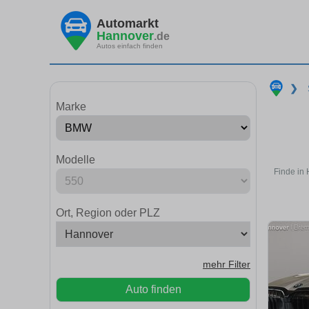
Automarkt
Hannover
.de
Autos einfach finden
❯
Marke
Modelle
Finde in
Ort, Region oder PLZ
mehr Filter
Auto finden