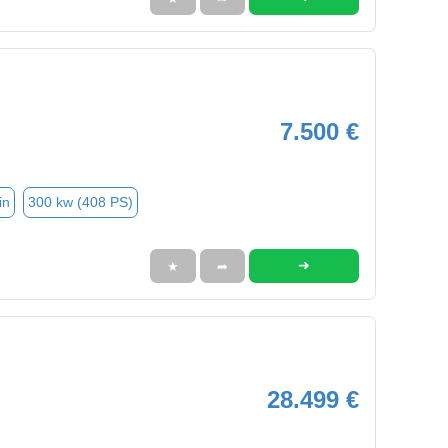
7.500 €
in
300 kw (408 PS)
➜
★
➦
28.499 €