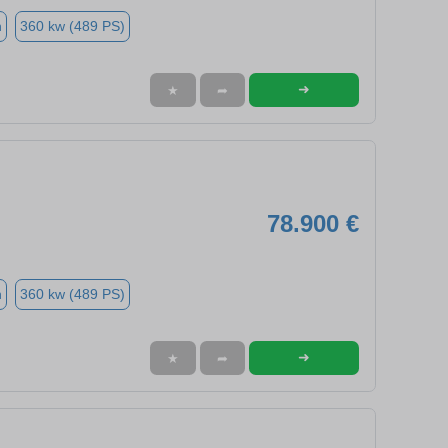
n
360 kw (489 PS)
➜
★
➦
78.900 €
n
360 kw (489 PS)
➜
★
➦