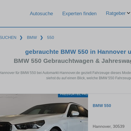
Ratgeber
Autosuche
Experten finden
SUCHEN
❯
BMW
❯
550
gebrauchte BMW 550 in Hannover 
BMW 550 Gebrauchtwagen & Jahreswag
 Hannover für BMW 550 bei Automarkt-Hannover.de gezielt Fahrzeuge dieses Mode
siehst du auf einen Blick, welche BMW 550 Fahrzeuge
BMW 550
Hannover, 30539