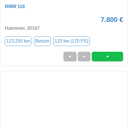
BMW 118
7.800 €
Hannover, 30167
123.250 km
Benzin
125 kw (170 PS)
➜
★
➦