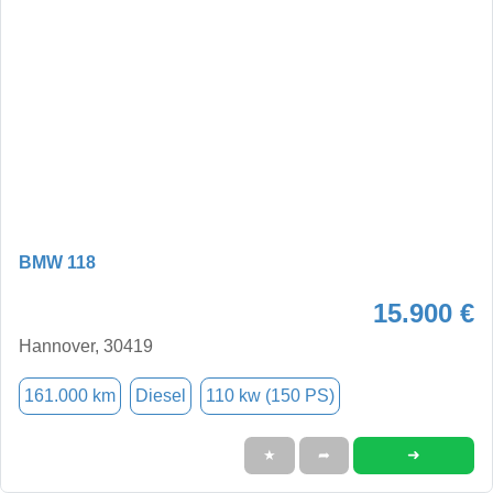
BMW 118
15.900 €
Hannover, 30419
161.000 km
Diesel
110 kw (150 PS)
➜
★
➦