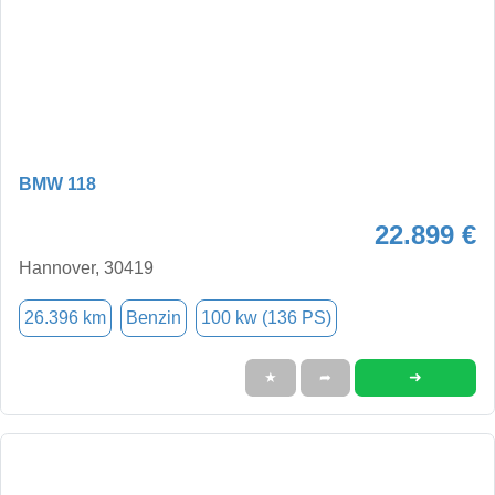
BMW 118
22.899 €
Hannover, 30419
26.396 km
Benzin
100 kw (136 PS)
➜
★
➦