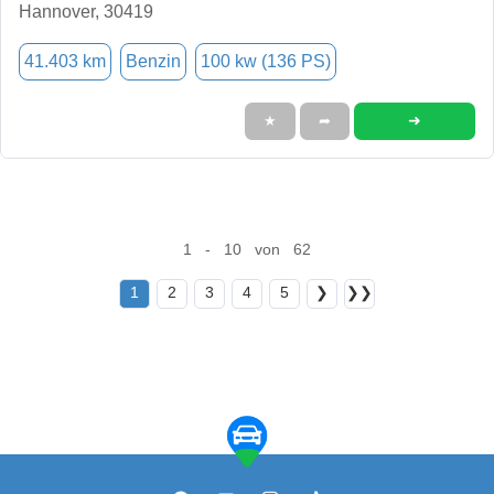
Hannover, 30419
41.403 km
Benzin
100 kw (136 PS)
➜
★
➦
1 - 10 von 62
1
2
3
4
5
❯
❯❯