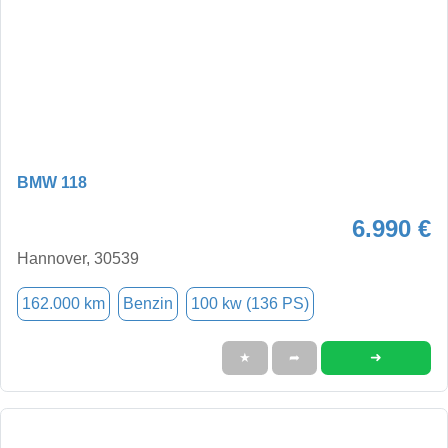
BMW 118
6.990 €
Hannover, 30539
162.000 km
Benzin
100 kw (136 PS)
➜
★
➦