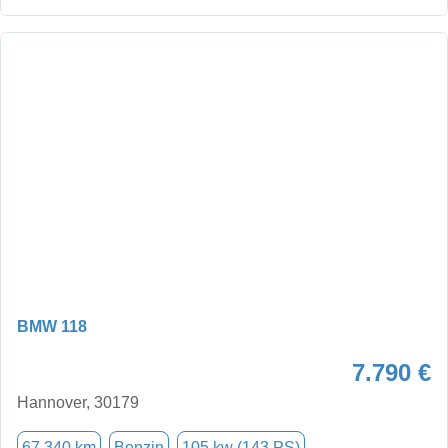
BMW 118
7.790 €
Hannover, 30179
67.340 km
Benzin
105 kw (143 PS)