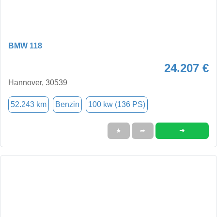
BMW 118
24.207 €
Hannover, 30539
52.243 km
Benzin
100 kw (136 PS)
➜
★
➦