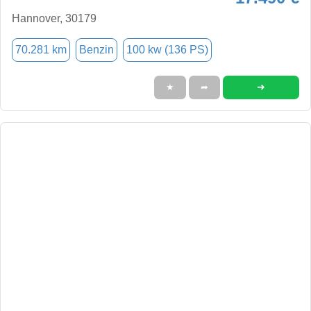
Hannover, 30179
70.281 km
Benzin
100 kw (136 PS)
➜
★
➦