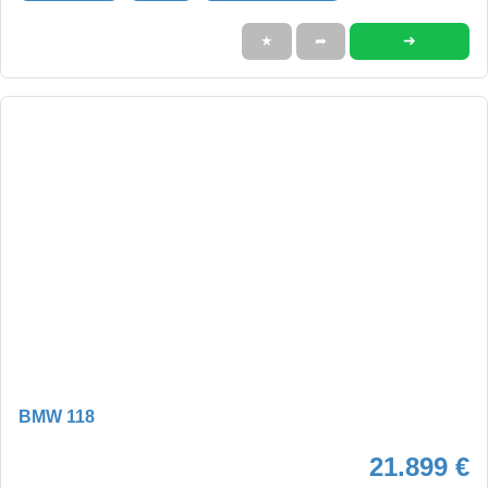
➜
★
➦
BMW 118
21.899 €