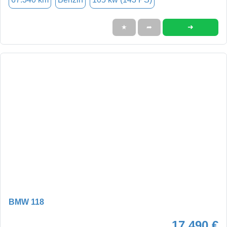
➜
★
➦
BMW 118
17.490 €