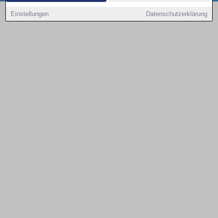
Copyright © 2000 - 2026 | 1A Infosysteme GmbH | Content by: 1a-sites-autos
Einstellungen
Datenschutzerklärung
07.08.2026