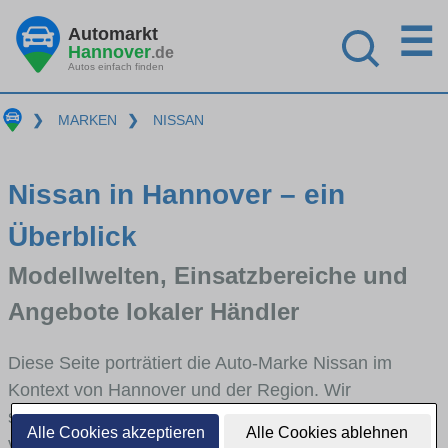
☰
Automarkt
Hannover
.de
Autos einfach finden
❯
MARKEN
❯
NISSAN
Nissan in Hannover – ein
Überblick
Modellwelten, Einsatzbereiche und
Angebote lokaler Händler
Diese Seite porträtiert die Auto-Marke Nissan im
Kontext von Hannover und der Region. Wir
skizzieren, in welchen Fahrzeugklassen Nissan stark
Alle Cookies akzeptieren
Alle Cookies ablehnen
vertreten ist, welche Modellreihen häufig im Stadt-