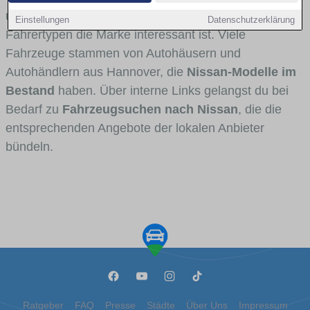
und Umlandverkehr zu sehen sind und für welche
Einstellungen
Datenschutzerklärung
Fahrertypen die Marke interessant ist. Viele
Fahrzeuge stammen von Autohäusern und
Autohändlern aus Hannover, die
Nissan-Modelle im
Bestand
haben. Über interne Links gelangst du bei
Bedarf zu
Fahrzeugsuchen nach Nissan
, die die
entsprechenden Angebote der lokalen Anbieter
bündeln.
Ratgeber
FAQ
Presse
Städte
Über Uns
Impressum