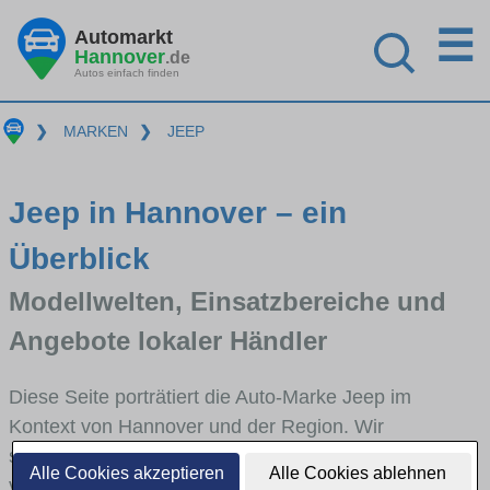
☰
Automarkt
Hannover
.de
Autos einfach finden
❯
MARKEN
❯
JEEP
Jeep in Hannover – ein
Überblick
Modellwelten, Einsatzbereiche und
Angebote lokaler Händler
Diese Seite porträtiert die Auto-Marke Jeep im
Kontext von Hannover und der Region. Wir
skizzieren, in welchen Fahrzeugklassen Jeep stark
Alle Cookies akzeptieren
Alle Cookies ablehnen
vertreten ist, welche Modellreihen häufig im Stadt-