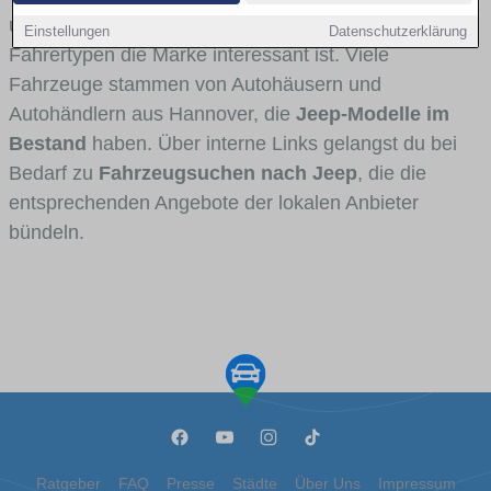
und Umlandverkehr zu sehen sind und für welche
Einstellungen
Datenschutzerklärung
Fahrertypen die Marke interessant ist. Viele
Fahrzeuge stammen von Autohäusern und
Autohändlern aus Hannover, die
Jeep-Modelle im
Bestand
haben. Über interne Links gelangst du bei
Bedarf zu
Fahrzeugsuchen nach Jeep
, die die
entsprechenden Angebote der lokalen Anbieter
bündeln.
Ratgeber
FAQ
Presse
Städte
Über Uns
Impressum