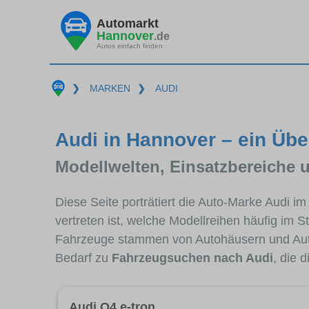
Automarkt
Hannover
.de
Autos einfach finden
❯
MARKEN
❯
AUDI
Audi in Hannover – ein Übe
Modellwelten, Einsatzbereiche 
Diese Seite porträtiert die Auto-Marke Audi i
vertreten ist, welche Modellreihen häufig im 
Fahrzeuge stammen von Autohäusern und Aut
Bedarf zu
Fahrzeugsuchen nach Audi
, die 
Audi Q4 e-tron