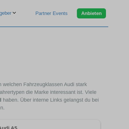
geber
Partner Events
Anbieten
 in welchen Fahrzeugklassen Audi stark
hrertypen die Marke interessant ist. Viele
d
haben. Über interne Links gelangst du bei
n.
Audi A5