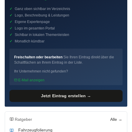
✓
Ganz oben sichtbar im Verzeichnis
✓
Logo, Beschreibung & Leistungen
✓
Eigene Expertenpage
✓
Logo im gesamten Portal
✓
Sichtbar in lokalen Themenleisten
✓
Monatlich kündbar
Freischalten oder bearbeiten
Sie Ihren Eintrag direkt über die
Schaltflächen an Ihrem Eintrag in der Liste.
Ihr Unternehmen nicht gefunden?
E-Mail anzeigen
Jetzt Eintrag erstellen →
Ratgeber
Alle →
Fahrzeugfolierung